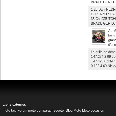
BRADL GER LCR 
1 26 Dani PEDR
LORENZO SPA Ya
35 Cal CRUTCHL
BRADL GER LCR 
Au M
homme
grand
d'une
La grille de dé
1'47.284 2 99 
1'47.423 0.139 
0.122 4 69 Nick
Liens externes
moto taxi
Forum moto
comparatif scooter
Blog Moto
Moto occasion