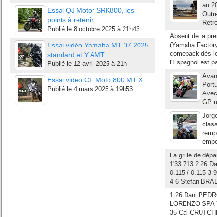
au 20
Essai QJ Motor SRK800, les
Outre
points à retenir
Retro
Publié le
8 octobre 2025 à 21h43
Absent de la pre
Essai vidéo Yamaha MT 07 2025
(Yamaha Factory 
comeback dès le
standard et Y AMT
l'Espagnol est p
Publié le
12 avril 2025 à 21h
Avant
Essai vidéo CF Moto 800 MT X
Portu
Publié le
4 mars 2025 à 19h53
Avec
GP un
Jorg
clas
remp
empoc
La grille de dé
1'33.713 2 26 
0.115 / 0.115 3
4 6 Stefan BRA
1 26 Dani PEDR
LORENZO SPA Ya
35 Cal CRUTCHL