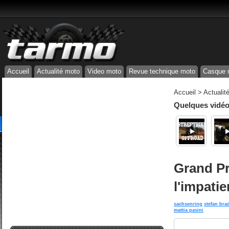
Accueil
Actualité moto
Video moto
Revue technique moto
Casque 
Accueil
>
Actualit
Quelques vidéos
Grand Pr
l'impatie
sachsenring
stefan bra
mattia pasini