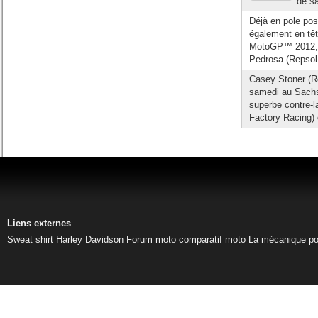
de sa
Déjà en pole pos
également en têt
MotoGP™ 2012, l
Pedrosa (Repsol 
Casey Stoner (Re
samedi au Sachse
superbe contre-l
Factory Racing) 
Liens externes
Sweat shirt Harley Davidson
Forum moto
comparatif moto
La mécanique pou