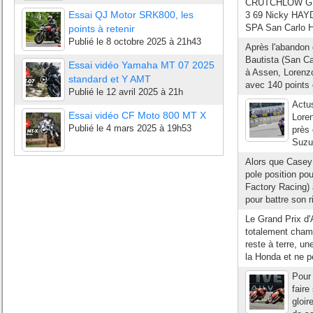
CRUTCHLOW GBR 
Essai QJ Motor SRK800, les
3 69 Nicky HAYD
SPA San Carlo Ho
points à retenir
Publié le
8 octobre 2025 à 21h43
Après l'abandon
Bautista (San Ca
Essai vidéo Yamaha MT 07 2025
à Assen, Lorenz
standard et Y AMT
avec 140 points 
Publié le
12 avril 2025 à 21h
Actu
Essai vidéo CF Moto 800 MT X
Loren
Publié le
4 mars 2025 à 19h53
près 
Suzuk
Alors que Casey 
pole position po
Factory Racing) 
pour battre son r
Le Grand Prix d'A
totalement chamb
reste à terre, u
la Honda et ne peu
Pour 
faire
gloir