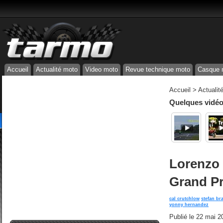
Accueil
Actualité moto
Video moto
Revue technique moto
Casque 
Accueil
>
Actualit
Quelques vidéos
Lorenzo 
Grand Pr
cal crutchlow
stefan br
yonny hernandez
Publié le
22 mai 2