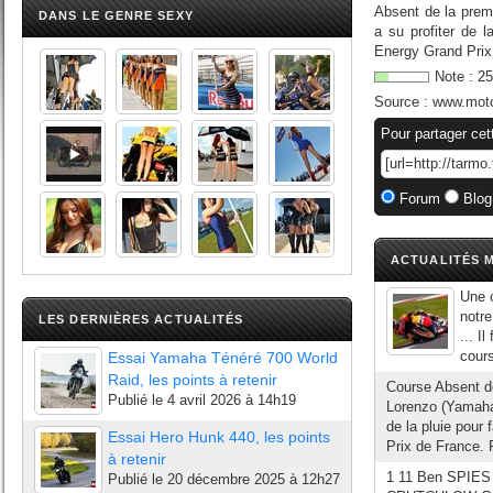
Absent de la prem
DANS LE GENRE SEXY
a su profiter de 
Energy Grand Prix 
Note :
25
Source :
www.mot
Pour partager cet
Forum
Blog
ACTUALITÉS M
Une c
notre
LES DERNIÈRES ACTUALITÉS
... I
cours
Essai Yamaha Ténéré 700 World
Raid, les points à retenir
Course Absent de
Publié le
4 avril 2026 à 14h19
Lorenzo (Yamaha
de la pluie pour
Essai Hero Hunk 440, les points
Prix de France. P
à retenir
1 11 Ben SPIES 
Publié le
20 décembre 2025 à 12h27