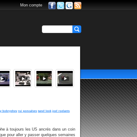
Mon compte
y bobryshev
rui goncalves
tanel leok
joel roelants
phe à toujours les US ancrés dans un coin
s que pour aller y passer quelques semaines