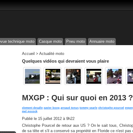
vue technique moto
Casque moto
Pneu moto
Annuaire moto
Accueil
>
Actualité moto
Quelques vidéos qui devraient vous plaire
MXGP : Qui sur quoi en 2013 ?
clement desalle
xavier boog
arnaud tonus
tommy searle
christophe pourcel
evgen
mel pocock
Publié le
15 juillet 2012 à 9h22
Christophe Pourcel de retour aux US ? On le sait tous, Christo
de sa tête et s'il a conservé sa propriété en Floride ce n'est pa