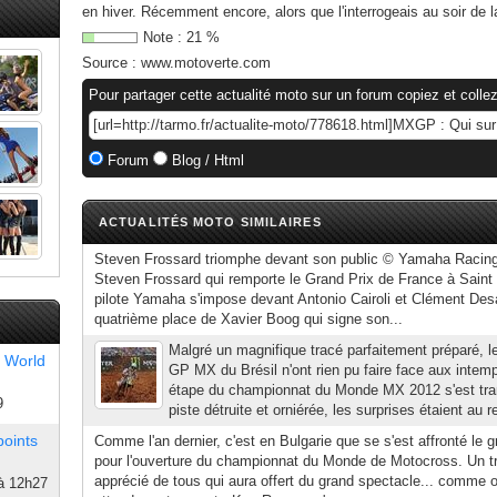
en hiver. Récemment encore, alors que l'interrogeais au soir de 
Note :
21
%
Source :
www.motoverte.com
Pour partager cette actualité moto sur un forum copiez et collez
Forum
Blog / Html
ACTUALITÉS MOTO SIMILAIRES
Steven Frossard triomphe devant son public © Yamaha Racin
Steven Frossard qui remporte le Grand Prix de France à Saint
pilote Yamaha s'impose devant Antonio Cairoli et Clément Desa
quatrième place de Xavier Boog qui signe son...
Malgré un magnifique tracé parfaitement préparé, l
 World
GP MX du Brésil n'ont rien pu faire face aux intem
étape du championnat du Monde MX 2012 s'est tra
9
piste détruite et orniérée, les surprises étaient au 
points
Comme l'an dernier, c'est en Bulgarie que se s'est affronté le 
pour l'ouverture du championnat du Monde de Motocross. Un tr
apprécié de tous qui aura offert du grand spectacle... comme on 
à 12h27