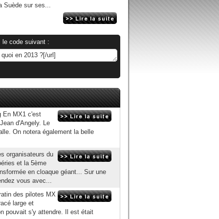
la Suède sur ses...
 le code suivant :
g En MX1 c'est
 Jean d'Angely. Le
lle. On notera également la belle
es organisateurs du
péries et la 5ème
nsformée en cloaque géant... Sur une
rendez vous avec...
gratin des pilotes MX
acé large et
pouvait s'y attendre. Il est était