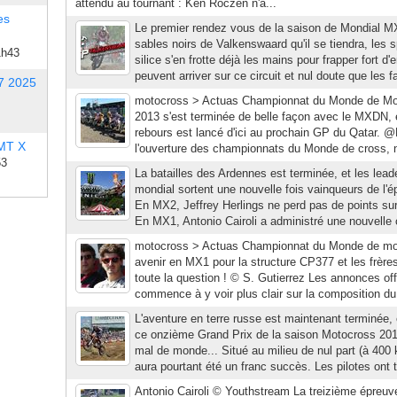
attendu au tournant : Ken Roczen n'a...
es
Le premier rendez vous de la saison de Mondial MX
sables noirs de Valkenswaard qu'il se tiendra, les s
1h43
silice s'en frotte déjà les mains pour frapper fort 
peuvent arriver sur ce circuit et nul doute que les fa
7 2025
motocross > Actuas Championnat du Monde de Mo
2013 s'est terminée de belle façon avec le MXDN, 
rebours est lancé d'ici au prochain GP du Qatar. 
 MT X
l'ouverture des championnats du Monde de cross, n
53
La batailles des Ardennes est terminée, et les lea
mondial sortent une nouvelle fois vainqueurs de l'
En MX2, Jeffrey Herlings ne perd pas de points su
En MX1, Antonio Cairoli a administré une nouvelle c
motocross > Actuas Championnat du Monde de m
avenir en MX1 pour la structure CP377 et les frère
toute la question ! © S. Gutierrez Les annonces off
commence à y voir plus clair sur la composition du p
L'aventure en terre russe est maintenant terminée, 
ce onzième Grand Prix de la saison Motocross 201
mal de monde... Situé au milieu de nul part (à 40
aura pourtant été un franc succès. Les pilotes ont t
Antonio Cairoli © Youthstream La treizième épreu