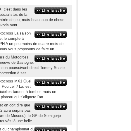
, c'est dans les
pécialistes de la
d'entrée de jeu, mais beaucoup de chose
voris sont...
tocross La saison
et le compte à
@PH A un peu moins de quatre mois de
ous vous proposons de faire un...
ders du Motocross
épreuve de Bastogne.
r son poursuivant direct Tommy Searle.
orrection à ses...
otocross MX1 Quel
s Pourcel ? Là, est
icielles tardent à tomber, mais on
lateau qui s'alignera l'an...
et on doit dire que
2 aura surpris pas
0 km de Moscou), le GP de Semigorje
rouvés là une belle...
ve du championnat du