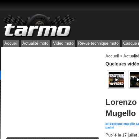
Accueil
Actualité moto
Video moto
Revue technique moto
Casque 
Accueil
>
Actualit
Quelques vidéos
Lorenzo 
Mugello
bridgestone
mugello
s
pasini
Publié le
17 juille