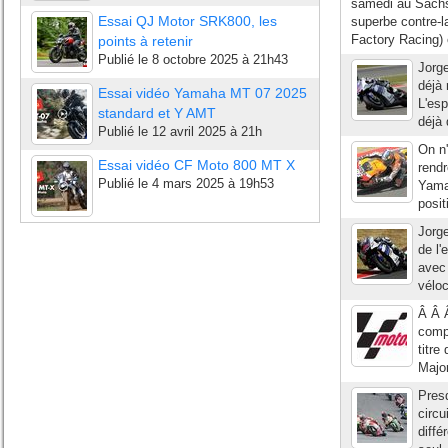
samedi au Sachse
Essai QJ Motor SRK800, les
superbe contre-l
Factory Racing) 
points à retenir
Publié le
8 octobre 2025 à 21h43
Jorge
déjà 
Essai vidéo Yamaha MT 07 2025
L'esp
standard et Y AMT
déjà 
Publié le
12 avril 2025 à 21h
On n'
Essai vidéo CF Moto 800 MT X
rendr
Publié le
4 mars 2025 à 19h53
Yama
posit
Jorge
de l'
avec 
véloc
Â Â 
comp
titre
Major
Presq
circu
diffé