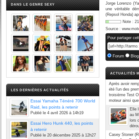
Jorge Lorenzo (Ya
DANS LE GENRE SEXY
une véritable dé
(Repsol Honda) apr
Note :
21
Source :
www.mot
Pour partager cet
Forum
Blog
ACTUALITÉS M
Après avoir remp
été l'un des prem
LES DERNIÈRES ACTUALITÉS
troisième Test Of
moteur ainsi que
Essai Yamaha Ténéré 700 World
Raid, les points à retenir
Elle 
Publié le
4 avril 2026 à 14h19
au Mu
lors 
Essai Hero Hunk 440, les points
dérou
à retenir
Casey Stoner (Re
Publié le
20 décembre 2025 à 12h27