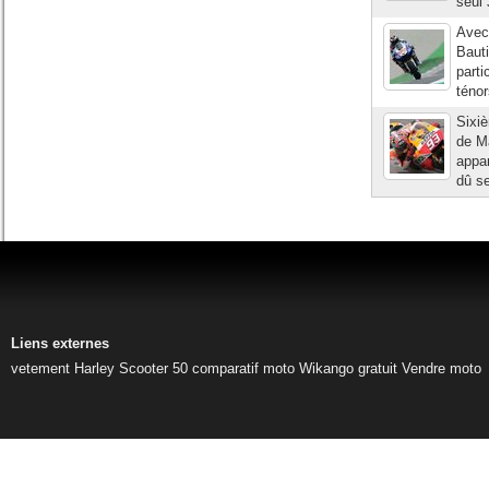
seul 
Avec
Bauti
parti
ténor
Sixiè
de Ma
appar
dû se
Liens externes
vetement Harley
Scooter 50
comparatif moto
Wikango gratuit
Vendre moto