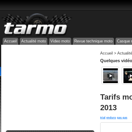
Accueil
Actualité moto
Video moto
Revue technique moto
Casque 
Accueil
>
Actualit
Quelques vidéos
Tarifs m
2013
trial
enduro
gas gas