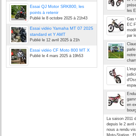
prése
Essai QJ Motor SRK800, les
les E
points à retenir
Publié le
8 octobre 2025 à 21h43
Gas G
EC Fa
Essai vidéo Yamaha MT 07 2025
modif
standard et Y AMT
par l
Publié le
12 avril 2025 à 21h
Claud
parle
Essai vidéo CF Moto 800 MT X
notr
Publié le
4 mars 2025 à 19h53
champ
L'esp
judic
d'Oss
espa
Endu
gamm
en ex
bourg
La saison 2011 d
depuis le 2 avri
nous a rendu vis
Moto-Station : Eli