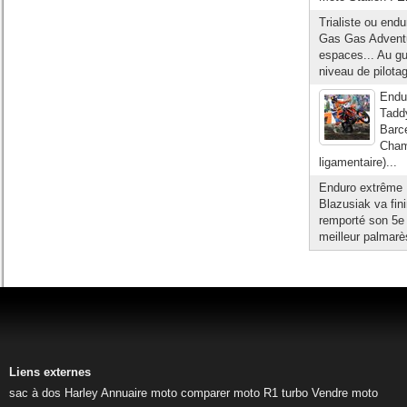
Trialiste ou end
Gas Gas Adventur
espaces... Au gu
niveau de pilotag
Endu
Taddy
Barc
Cham
ligamentaire)...
Enduro extrême :
Blazusiak va fini
remporté son 5e 
meilleur palmarè
Liens externes
sac à dos Harley
Annuaire moto
comparer moto
R1 turbo
Vendre moto