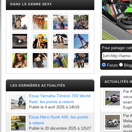
DANS LE GENRE SEXY
Pour partager cet
Forum
Blog
ACTUALITÉS M
LES DERNIÈRES ACTUALITÉS
Par A
Essai Yamaha Ténéré 700 World
seco
Raid, les points à retenir
exact
Publié le
4 avril 2026 à 14h19
Eugèn
Par A
Essai Hero Hunk 440, les points
Mela
à retenir
deBrn
Publié le
20 décembre 2025 à 12h27
doubl