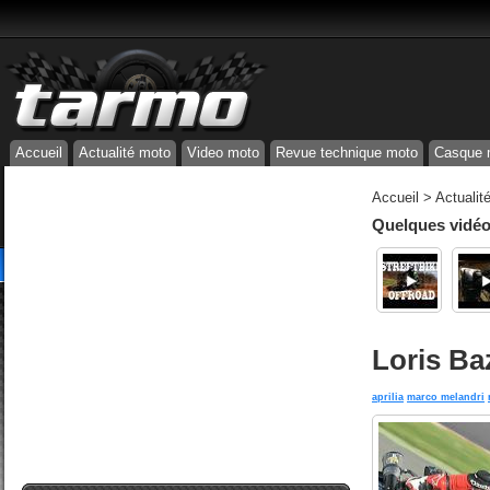
Accueil
Actualité moto
Video moto
Revue technique moto
Casque 
Accueil
>
Actualit
Quelques vidéos
Loris Baz
aprilia
marco melandri