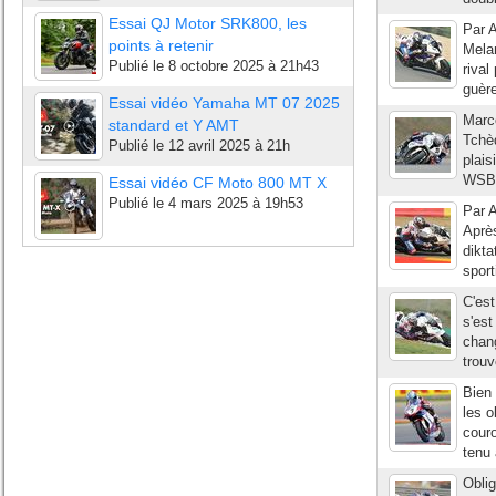
Essai QJ Motor SRK800, les
Par A
points à retenir
Melan
Publié le
8 octobre 2025 à 21h43
rival
guère
Essai vidéo Yamaha MT 07 2025
Marco
standard et Y AMT
Tchèq
Publié le
12 avril 2025 à 21h
plais
WSBK 
Essai vidéo CF Moto 800 MT X
Publié le
4 mars 2025 à 19h53
Par A
Après
dikta
sport
C'es
s'est
chang
trouv
Bien
les o
couro
tenu 
Oblig