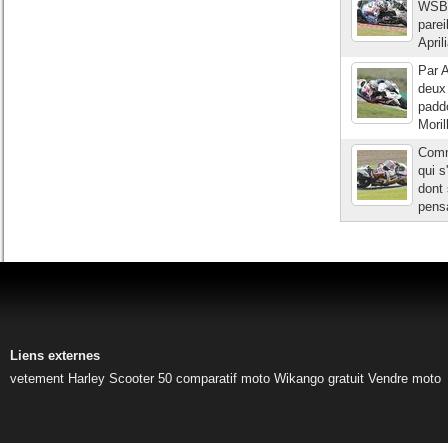
WSBK 
parei
April
Par A
deux 
padd
Moril
Comm
qui s
dont 
pensa
Liens externes
vetement Harley
Scooter 50
comparatif moto
Wikango gratuit
Vendre moto