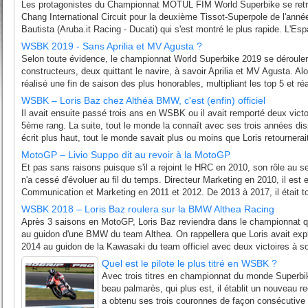
Les protagonistes du Championnat MOTUL FIM World Superbike se retr
Chang International Circuit pour la deuxième Tissot-Superpole de l'année
Bautista (Aruba.it Racing - Ducati) qui s'est montré le plus rapide. L'Esp
WSBK 2019 - Sans Aprilia et MV Agusta ?
Selon toute évidence, le championnat World Superbike 2019 se déroule
constructeurs, deux quittant le navire, à savoir Aprilia et MV Agusta. A
réalisé une fin de saison des plus honorables, multipliant les top 5 et 
WSBK – Loris Baz chez Althéa BMW, c'est (enfin) officiel
Il avait ensuite passé trois ans en WSBK ou il avait remporté deux victo
5ème rang. La suite, tout le monde la connaît avec ses trois années 
écrit plus haut, tout le monde savait plus ou moins que Loris retournera
MotoGP – Livio Suppo dit au revoir à la MotoGP
Et pas sans raisons puisque s'il a rejoint le HRC en 2010, son rôle au se
n'a cessé d'évoluer au fil du temps. Directeur Marketing en 2010, il est
Communication et Marketing en 2011 et 2012. De 2013 à 2017, il était t
WSBK 2018 – Loris Baz roulera sur la BMW Althea Racing
Après 3 saisons en MotoGP, Loris Baz reviendra dans le championnat qu
au guidon d'une BMW du team Althea. On rappellera que Loris avait exp
2014 au guidon de la Kawasaki du team officiel avec deux victoires à son
Quel est le pilote le plus titré en WSBK ?
Avec trois titres en championnat du monde Superbike
beau palmarès, qui plus est, il établit un nouveau re
a obtenu ses trois couronnes de façon consécutive 