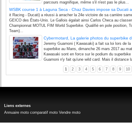
parcours magnifique, même s'il n'est pas le plus...
WSBK course 1 à Laguna Seca - Chaz Davies impose sa Ducati a
it Racing - Ducati) a réussi à arracher la 24e victoire de sa carrière sa
GEICO des États-Unis. Le Gallois égalait ainsi Carlos Checa au clas
Championnat MOTUL FIM World Superbike. Qualifié en pole position, 
Team)...
Cybermotard, La galerie photos du superbike
Jeremy Guarnoni ( Kawasaki) a fait sa loi lors de l
superbike au Mans, dimanche 26 mars 2017 au mat
Kawasaki sont en force sur le podium du superbik
Guarnoni n'y fait qu'une wild card. Mais il distance 
1
2
3
4
5
6
7
8
9
10
Liens externes
Annuaire moto
comparatif moto
Vendre moto