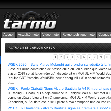
Accueil
Actualité moto
Video moto
Revue technique moto
Casque 
ACTUALITÉS CARLOS CHECA
1
2
3
4
5
6
7
8
9
10
WSBK 2020 – Sans Marco Melandri qui prendra sa retraite à la fin
C'est lors d'une conférence de presse qui a eu lieu à Milan que Marco 
saison 2019 serait la dernière qu'il disputerait en MOTUL FIM World Supe
l'équipe GRT Yamaha WorldSBK peut s'enorgueillir d'un sacré palmarès
du...
WSBK - Paolo Ciabatti "Sans Álvaro Bautista la V4 R n'aurait pas
IT Racing - Ducati), qui a déjà emmené la Panigale V4R au sommet du p
connu un départ fulgurant en Championnat MOTUL FIM World Superbike
Cependant, si Bautista est le seul pilote à avoir remporté une course en 
WSBK En Thaïlande - Álvaro Bautista signe sa première Tissot-S