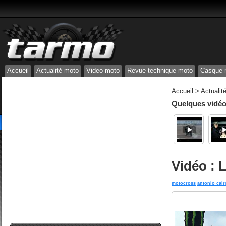
Accueil
Actualité moto
Video moto
Revue technique moto
Casque 
Accueil
>
Actualit
Quelques vidéos
Vidéo :
motocross
antonio cair