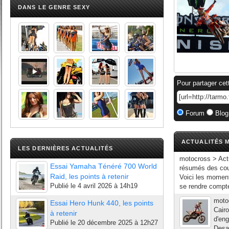
DANS LE GENRE SEXY
Pour partager cet
Forum
Blog
ACTUALITÉS M
LES DERNIÈRES ACTUALITÉS
motocross > Ac
Essai Yamaha Ténéré 700 World
résumés des co
Raid, les points à retenir
Voici les momen
Publié le
4 avril 2026 à 14h19
se rendre compt
moto
Essai Hero Hunk 440, les points
Cairo
à retenir
d'eng
Publié le
20 décembre 2025 à 12h27
Desal