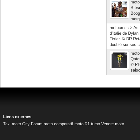
moto
Brés
Boog 
marqu
motocross > Act
d'Italie de Dylan
Tixier. © DR Reto
doublé sur ses t
moto
Qatar
© PH 
saiso
Liens externes
Taxi moto Orly
Forum moto
comparatif moto
R1 turbo
Vendre moto