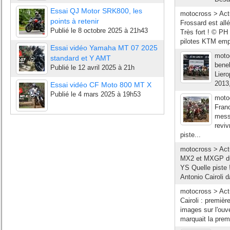
Essai QJ Motor SRK800, les
motocross > Ac
points à retenir
Frossard est all
Publié le
8 octobre 2025 à 21h43
Très fort ! © P
pilotes KTM empo
Essai vidéo Yamaha MT 07 2025
moto
standard et Y AMT
bene
Publié le
12 avril 2025 à 21h
Liero
2013,
Essai vidéo CF Moto 800 MT X
Publié le
4 mars 2025 à 19h53
moto
Fran
mess
revi
piste...
motocross > Act
MX2 et MXGP du 
YS Quelle piste 
Antonio Cairoli 
motocross > Actu
Cairoli : premièr
images sur l'ouv
marquait la premi