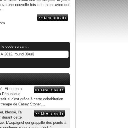
uve une nouvelle fois son talent avec son
...
com
 le code suivant :
vé. Et on en a
la République
ait si c'est grâce à cette cohabitation
 trempe de Casey Stoner,...
, blessé, l'a
 durant cette
. L'Espagnol qui grappille des points à
s quelques rendez-vous s'est à...