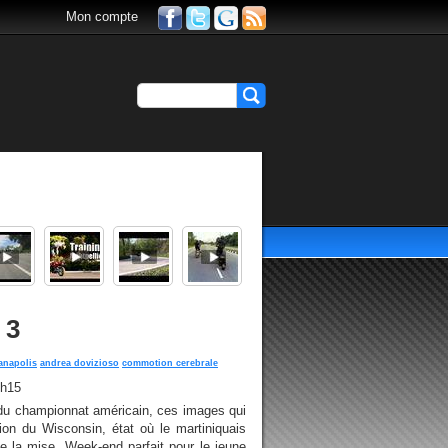
Mon compte
 3
anapolis
andrea dovizioso
commotion cerebrale
1h15
du championnat américain, ces images qui
ion du Wisconsin, état où le martiniquais
 la mise. Week-end parfait pour le jeune