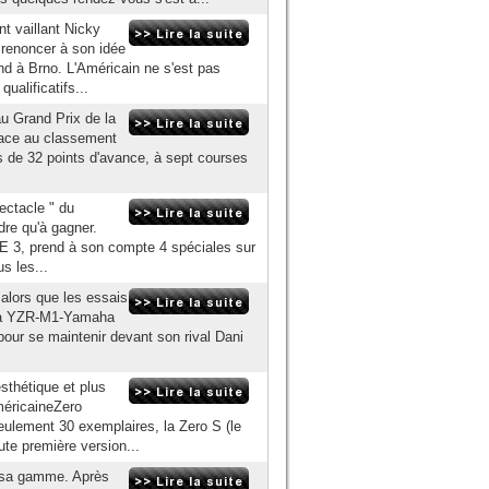
nt vaillant Nicky
 renoncer à son idée
nd à Brno. L'Américain ne s'est pas
ualificatifs...
u Grand Prix de la
lace au classement
de 32 points d'avance, à sept courses
ectacle " du
dre qu'à gagner.
 E 3, prend à son compte 4 spéciales sur
s les...
alors que les essais
maha YZR-M1-Yamaha
our se maintenir devant son rival Dani
sthétique et plus
méricaineZero
seulement 30 exemplaires, la Zero S (le
ute première version...
re sa gamme. Après