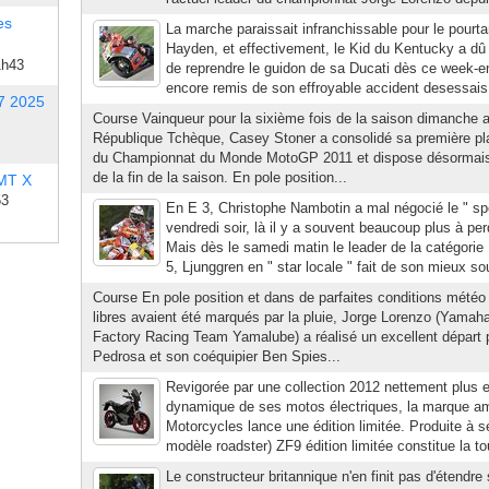
es
La marche paraissait infranchissable pour le pourta
Hayden, et effectivement, le Kid du Kentucky a dû
1h43
de reprendre le guidon de sa Ducati dès ce week-e
encore remis de son effroyable accident desessais q
7 2025
Course Vainqueur pour la sixième fois de la saison dimanche a
République Tchèque, Casey Stoner a consolidé sa première p
du Championnat du Monde MotoGP 2011 et dispose désormais 
de la fin de la saison. En pole position...
 MT X
53
En E 3, Christophe Nambotin a mal négocié le " sp
vendredi soir, là il y a souvent beaucoup plus à per
Mais dès le samedi matin le leader de la catégorie
5, Ljunggren en " star locale " fait de son mieux sou
Course En pole position et dans de parfaites conditions météo 
libres avaient été marqués par la pluie, Jorge Lorenzo (Ya
Factory Racing Team Yamalube) a réalisé un excellent départ p
Pedrosa et son coéquipier Ben Spies...
Revigorée par une collection 2012 nettement plus e
dynamique de ses motos électriques, la marque a
Motorcycles lance une édition limitée. Produite à 
modèle roadster) ZF9 édition limitée constitue la to
Le constructeur britannique n'en finit pas d'étend