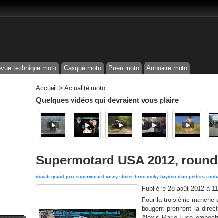
vue technique moto
Casque moto
Pneu moto
Annuaire moto
Accueil
>
Actualité moto
Quelques vidéos qui devraient vous plaire
Supermotard USA 2012, round
ducati
grand prix
supermotard
casey stoner
brno
nicky hayden
dani pedrosa
indi
Publié le
28 août 2012 à 1
Pour la troisième manche 
bougent prennent la direct
Alexis Marie-Luce empoche