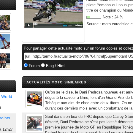
pilote Yamaha qui nous pro
titre de champion du Monde
Note :
24
%
Source :
moto.caradisiac.
Pour partager cette actualité moto sur un forum copiez et collez
Forum
Blog / Html
ACTUALITÉS MOTO SIMILAIRES
Qu'on se le dise, le Dani Pedrosa nouveau est arri
 World
dégusté la saveur à Brno, lors d'un Grand Prix de 
Tchèque aux airs de choc entre deux titans. On ne s
9
durant ces dernièrs mois avec un combattant de la
Seul dans son box du HRC depuis que Casey Stoner
points
déserté, Dani Pedrosa ne s'est pas laissé démonter
première journée de Moto GP en République Tchèque
à 12h27
l'actuel leader du championnat Jorge Lorenzo depui