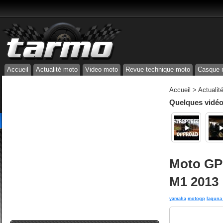
Accueil
Actualité moto
Video moto
Revue technique moto
Casque 
Accueil
>
Actualit
Quelques vidéos
Moto GP 
M1 2013
yamaha
motogp
laguna