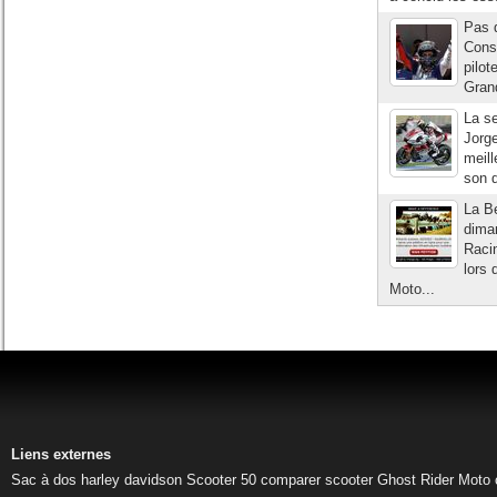
Pas q
Cons
pilot
Grand
La s
Jorge
meil
son d
La Be
dima
Raci
lors
Moto...
Liens externes
Sac à dos harley davidson
Scooter 50
comparer scooter
Ghost Rider
Moto 