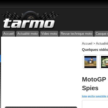
Accueil
Actualité moto
Video moto
Revue technique moto
Casque 
Accueil
>
Actualit
Quelques vidéos
MotoGP –
Spies
bmw
aprilia
superbike