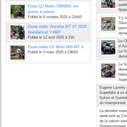
padd
Essai QJ Motor SRK800, les
Nürbu
points à retenir
Publié le
8 octobre 2025 à 21h43
Il y 
Silv
Essai vidéo Yamaha MT 07 2025
premi
standard et Y AMT
dyna
Publié le
12 avril 2025 à 21h
Le C
d' Ar
Essai vidéo CF Moto 800 MT X
Le Te
Publié le
4 mars 2025 à 19h53
derni
Le S
déser
hôtes
Super
Eugene Laverty 
Superbike à se dé
Sykes et Guintol
du championnat 
La dernière man
week-end au Circ
de la saison ser
l'impressionnant 