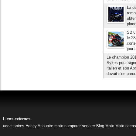
La de
remo
obten
plac
SBKT
le 28
consé
jour 
Le champion 2011
Sykes pour signe
italien et son Ap
devait s'emparer
Liens externes
accessoires Harley
Annuaire moto
comparer scooter
Blog Moto
Moto occas