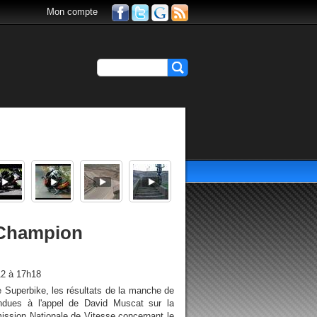
Mon compte
 Champion
12 à 17h18
Superbike, les résultats de la manche de
ndues à l'appel de David Muscat sur la
ission Nationale de Vitesse concernant le