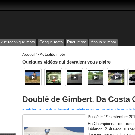
vue technique moto
Casque moto
Pneu moto
Annuaire moto
Accueil
>
Actualité moto
Quelques vidéos qui devraient vous plaire
Doublé de Gimbert, Da Costa
suzuki
honda
bmw
ducati
kawasaki
superbike
sebastien gimbert
albi
ledenon
fsbk
Publié le
19 septembre 20
En Championnat de France 
Lédenon 2 étaient suspe
décision prise par la Comm