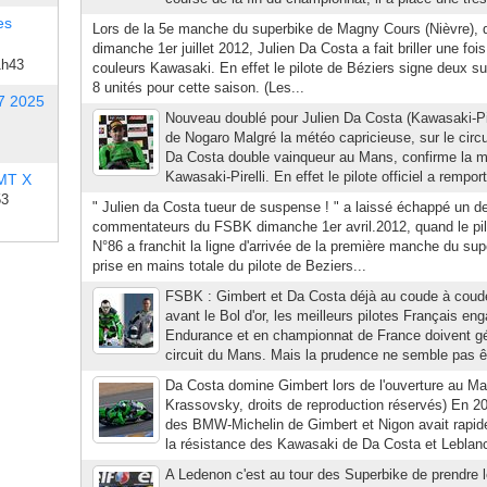
es
Lors de la 5e manche du superbike de Magny Cours (Nièvre), q
dimanche 1er juillet 2012, Julien Da Costa a fait briller une fois
1h43
couleurs Kawasaki. En effet le pilote de Béziers signe deux s
8 unités pour cette saison. (Les...
7 2025
Nouveau doublé pour Julien Da Costa (Kawasaki-Pir
de Nogaro Malgré la météo capricieuse, sur le circu
Da Costa double vainqueur au Mans, confirme la 
Kawasaki-Pirelli. En effet le pilote officiel a remp
 MT X
53
" Julien da Costa tueur de suspense ! " a laissé échappé un d
commentateurs du FSBK dimanche 1er avril.2012, quand le pil
N°86 a franchit la ligne d'arrivée de la première manche du s
prise en mains totale du pilote de Beziers...
FSBK : Gimbert et Da Costa déjà au coude à cou
avant le Bol d'or, les meilleurs pilotes Français eng
Endurance et en championnat de France doivent gé
circuit du Mans. Mais la prudence ne semble pas êt
Da Costa domine Gimbert lors de l'ouverture au M
Krassovsky, droits de reproduction réservés) En 20
des BMW-Michelin de Gimbert et Nigon avait rapi
la résistance des Kawasaki de Da Costa et Leblanc.
A Ledenon c'est au tour des Superbike de prendre l