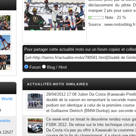
déclassement du pilote D
marquer 2 pts pour saisir so
Note :
21
%
Source :
www.motosblog.fr
Pour partager cette actualité moto sur un forum copiez et collez
Forum
Blog / Html
ACTUALITÉS MOTO SIMILAIRES
29/04/2012 17:08 Julien Da Costa (Kawasaki-Pirell
 World
doublé de la saison en remportant la seconde man
podium est identique à celui de la première cours
9
et Guillaume Dietrich (BMW-Dunlop) aux seconde et
Ce week-end se tenait le deuxième rendez-vous gar
points
FSBK 2012. De retour sur le très technique circuit
Da Costa n'a pas pu offrir à Kawasaki la couronne
à 12h27
course de la fin du championnat, il a placé une très