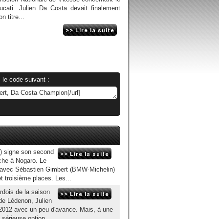
ucati. Julien Da Costa devait finalement
n titre...
 le code suivant :
i) signe son second
che à Nogaro. Le
e avec Sébastien Gimbert (BMW-Michelin)
 troisième places. Les...
dois de la saison
 de Lédenon, Julien
 2012 avec un peu d'avance. Mais, à une
 sérieuse option...