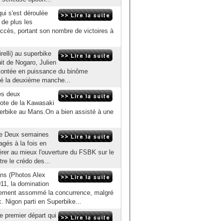
ui s'est déroulée
 de plus les
uccès, portant son nombre de victoires à
elli) au superbike
it de Nogaro, Julien
montée en puissance du binôme
orté la deuxième manche...
es deux
ote de la Kawasaki
uperbike au Mans.On a bien assisté à une
de Deux semaines
agés à la fois en
rer au mieux l'ouverture du FSBK sur le
re le crédo des...
ans (Photos Alex
11, la domination
dement assommé la concurrence, malgré
 Nigon parti en Superbike...
e premier départ qui