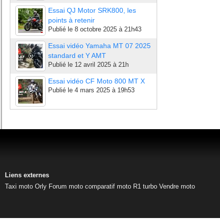
Essai QJ Motor SRK800, les
points à retenir
Publié le
8 octobre 2025 à 21h43
Essai vidéo Yamaha MT 07 2025
standard et Y AMT
Publié le
12 avril 2025 à 21h
Essai vidéo CF Moto 800 MT X
Publié le
4 mars 2025 à 19h53
Liens externes
Taxi moto Orly
Forum moto
comparatif moto
R1 turbo
Vendre moto