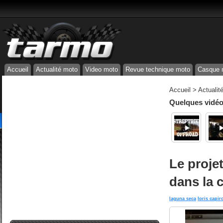
Accueil
Actualité moto
Video moto
Revue technique moto
Casque 
Accueil
>
Actualit
Quelques vidéos
Le proje
dans la 
laguna seca
loris capir