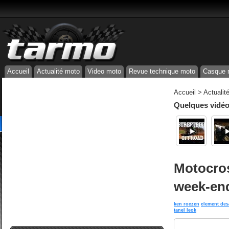
Accueil
Actualité moto
Video moto
Revue technique moto
Casque 
Accueil
>
Actualit
Quelques vidéos
Motocros
week-end
ken roczen
clement des
tanel leok