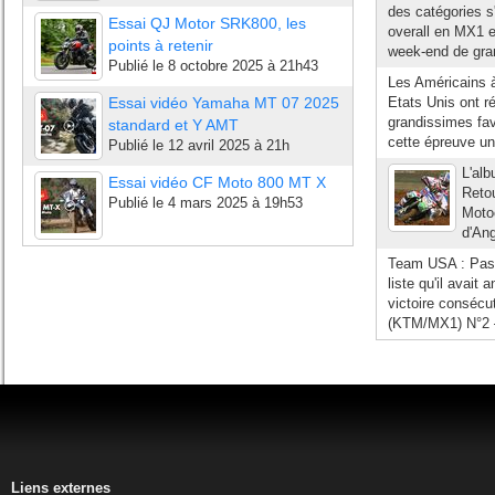
des catégories s
Essai QJ Motor SRK800, les
overall en MX1 
points à retenir
week-end de grand
Publié le
8 octobre 2025 à 21h43
Les Américains à
Essai vidéo Yamaha MT 07 2025
Etats Unis ont ré
grandissimes fav
standard et Y AMT
cette épreuve u
Publié le
12 avril 2025 à 21h
L'al
Essai vidéo CF Moto 800 MT X
Retou
Publié le
4 mars 2025 à 19h53
Motoc
d'An
Team USA : Pas 
liste qu'il avai
victoire conséc
(KTM/MX1) N°2 –
Liens externes