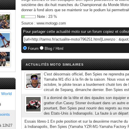
seizième des dix-huit manches du Championnat du Monde MotoG
donner à fond alors que se maintenir sur le podium lui permettrait 
Note :
23
%
Source :
www.motogp.com
Pour partager cette actualité moto sur un forum copiez et collez
Forum
Blog / Html
ACTUALITÉS MOTO SIMILAIRES
C'est désormais officiel, Ben Spies ne reprendra pa
Yamaha M1 d'ici à la fin de la saison. Nous vous en
octobre, le pilote texan a lourdement chuté lors de 
circuit de Sepang, dimanche dernier. Ben Spies est 
 World
Il a dominé de la tête et des épaules son équipier et 
gratter d'un Casey Stoner évoluant dans un autre 
9
pourtant, Ben Spies peut nourrir des regrets au mo
des Etats-Unis à Indianapolis. La faute à un départ 
points
Essais libres-1 En pole position et sur la deuxième marche du 
à 12h27
à Indianapolis, Ben Spies (Yamaha YZR-M1-Yamaha Factory R