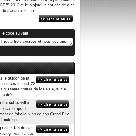
P™ 2012 et le Majorquin est décidé à se
de s'assurer le titre...
 le code suivant :
s le guidon de la
 parlions le lundi 22
la glissante course de Malaisie, sur le
rentré...
il a été le poil à
espace temps. Et
ment de faire le bilan de son Grand Prix
timide qui...
podium l'an dernier
acing Team) a très