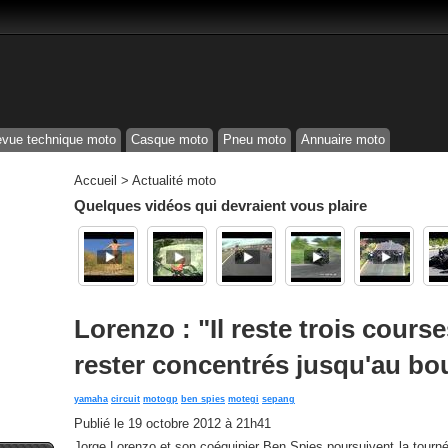
vue technique moto
Casque moto
Pneu moto
Annuaire moto
Accueil
>
Actualité moto
Quelques vidéos qui devraient vous plaire
Lorenzo : "Il reste trois cour
rester concentrés jusqu'au bo
yamaha
circuit
motogp
ben spies
motegi
sepang
Publié le
19 octobre 2012 à 21h41
Jorge Lorenzo et son coéquipier Ben Spies poursuivent la tourn