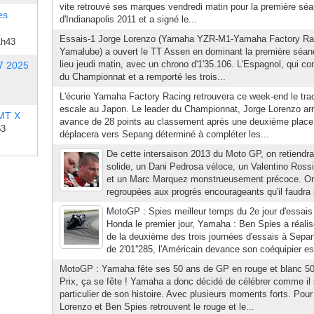
vite retrouvé ses marques vendredi matin pour la première séa
es
d'Indianapolis 2011 et a signé le...
Essais-1 Jorge Lorenzo (Yamaha YZR-M1-Yamaha Factory R
1h43
Yamalube) a ouvert le TT Assen en dominant la première séanc
lieu jeudi matin, avec un chrono d'1'35.106. L'Espagnol, qui co
7 2025
du Championnat et a remporté les trois...
L'écurie Yamaha Factory Racing retrouvera ce week-end le tra
escale au Japon. Le leader du Championnat, Jorge Lorenzo ar
 MT X
avance de 28 points au classement après une deuxième place
53
déplacera vers Sepang déterminé à compléter les...
De cette intersaison 2013 du Moto GP, on retiendr
solide, un Dani Pedrosa véloce, un Valentino Rossi
et un Marc Marquez monstrueusement précoce. On
regroupées aux progrès encourageants qu'il faudra 
MotoGP : Spies meilleur temps du 2e jour d'essai
Honda le premier jour, Yamaha : Ben Spies a réalis
de la deuxième des trois journées d'essais à Sepan
de 2'01''285, l'Américain devance son coéquipier es
MotoGP : Yamaha fête ses 50 ans de GP en rouge et blanc 5
Prix, ça se fête ! Yamaha a donc décidé de célébrer comme il
particulier de son histoire. Avec plusieurs moments forts. Pou
Lorenzo et Ben Spies retrouvent le rouge et le...