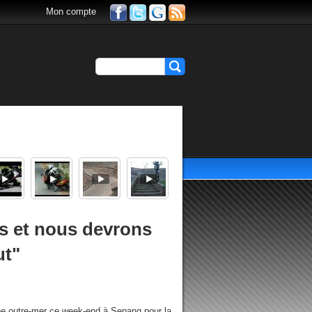
Mon compte
ses et nous devrons
ut"
ée outre-mer ce week-end à Sepang pour la