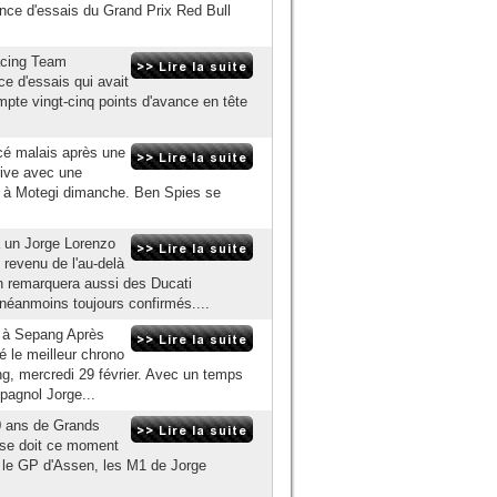
nce d'essais du Grand Prix Red Bull
acing Team
e d'essais qui avait
mpte vingt-cinq points d'avance en tête
cé malais après une
rive avec une
 à Motegi dimanche. Ben Spies se
a un Jorge Lorenzo
 revenu de l'au-delà
 remarquera aussi des Ducati
néanmoins toujours confirmés....
s à Sepang Après
é le meilleur chrono
g, mercredi 29 février. Avec un temps
pagnol Jorge...
0 ans de Grands
 se doit ce moment
r le GP d'Assen, les M1 de Jorge