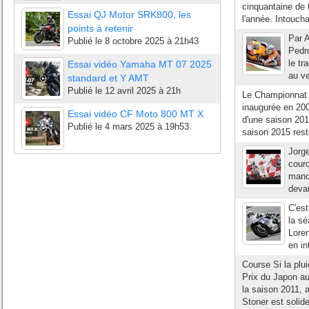
cinquantaine de 
Essai QJ Motor SRK800, les
l'année. Intoucha
points à retenir
Par A
Publié le
8 octobre 2025 à 21h43
Pedro
le tr
Essai vidéo Yamaha MT 07 2025
au ve
standard et Y AMT
Publié le
12 avril 2025 à 21h
Le Championnat
inaugurée en 200
Essai vidéo CF Moto 800 MT X
d'une saison 20
Publié le
4 mars 2025 à 19h53
saison 2015 rest
Jorge
cour
manch
devan
C'est
la sé
Loren
en in
Course Si la plui
Prix du Japon a
la saison 2011, 
Stoner est solid