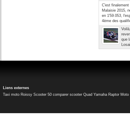
C'est finalement
Malaisie 2015, n
en 1'59.053, l'e
4ème des qualifi
Voilà
rever
que l
Losai
Liens externes
Taxi moto Roissy
Scooter 50
comparer scooter
Quad Yamaha Raptor
Moto 