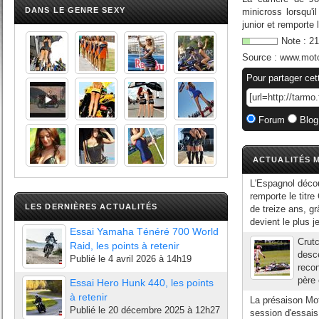
DANS LE GENRE SEXY
minicross lorsqu'i
junior et remporte 
Note :
21
Source :
www.mot
Pour partager cet
Forum
Blog
ACTUALITÉS M
L'Espagnol découv
remporte le titr
LES DERNIÈRES ACTUALITÉS
de treize ans, g
devient le plus je
Essai Yamaha Ténéré 700 World
Crutc
Raid, les points à retenir
desce
Publié le
4 avril 2026 à 14h19
recon
père 
Essai Hero Hunk 440, les points
à retenir
La présaison Mo
Publié le
20 décembre 2025 à 12h27
session d'essais