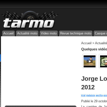
Accueil
Actualité moto
Video moto
Revue technique moto
Casque 
Accueil
>
Actualit
Quelques vidéos
Jorge L
2012
trial
malaisie
aprilia
as
Publié le
29 octob
La carrière de J