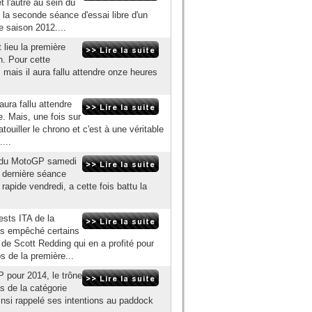
 l'autre au sein du
e la seconde séance d'essai libre d'un
e saison 2012....
 lieu la première
. Pour cette
 mais il aura fallu attendre onze heures
ura fallu attendre
e. Mais, une fois sur
touiller le chrono et c'est à une véritable
...
s du MotoGP samedi
t dernière séance
 rapide vendredi, a cette fois battu la
tests ITA de la
as empêché certains
 de Scott Redding qui en a profité pour
s de la première...
 pour 2014, le trône
s de la catégorie
nsi rappelé ses intentions au paddock