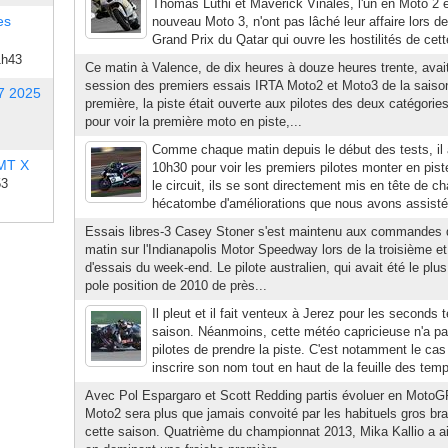
Thomas Lüthi et Maverick Vinales, l'un en Moto 2 et
es
nouveau Moto 3, n'ont pas lâché leur affaire lors d
Grand Prix du Qatar qui ouvre les hostilités de cett
1h43
Ce matin à Valence, de dix heures à douze heures trente, avait
session des premiers essais IRTA Moto2 et Moto3 de la saison
7 2025
première, la piste était ouverte aux pilotes des deux catégories
pour voir la première moto en piste,...
Comme chaque matin depuis le début des tests, il a
 MT X
10h30 pour voir les premiers pilotes monter en pist
53
le circuit, ils se sont directement mis en tête de cha
hécatombe d'améliorations que nous avons assisté.
Essais libres-3 Casey Stoner s'est maintenu aux commande
matin sur l'Indianapolis Motor Speedway lors de la troisième e
d'essais du week-end. Le pilote australien, qui avait été le plus
pole position de 2010 de près...
Il pleut et il fait venteux à Jerez pour les seconds 
saison. Néanmoins, cette météo capricieuse n'a p
pilotes de prendre la piste. C'est notamment le cas
inscrire son nom tout en haut de la feuille des temp
Avec Pol Espargaro et Scott Redding partis évoluer en MotoGP
Moto2 sera plus que jamais convoité par les habituels gros bra
cette saison. Quatrième du championnat 2013, Mika Kallio a ai