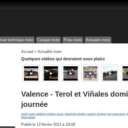
vue technique moto
Casque moto
Pneu moto
Annuaire moto
Accueil
>
Actualité moto
Quelques vidéos qui devraient vous plaire
Valence - Terol et Viñales dom
journée
scott
scott redding
johann zarco
maverick vinales
sandro cortese
pol espargaro
a
khairuddin
Publié le
13 février 2013 à 11h18