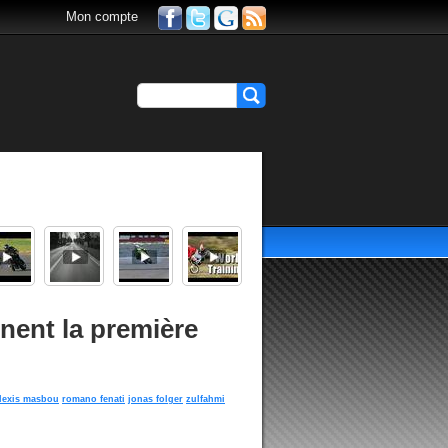
Mon compte
inent la première
lexis masbou
romano fenati
jonas folger
zulfahmi