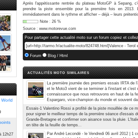
Après l'appétissante rentrée du plateau MotoGP à Sepang, c'e
prendre la piste ensemble pour la première fois en 2013. 
immédiatement dans le rythme et afficher – déjà – leurs prétentio
Note :
26
%
Source :
www.motorevue.com
Pour partager cette actualité moto sur un forum copiez et collez
Forum
Blog / Html
ACTUALITÉS MOTO SIMILAIRES
La première journée des premiers essais IRTA de l
et le Moto3 vient de se terminer à l'instant et c'est 
connaissance que nous retrouvons en haut de la feu
Espargaro, vice-champion du monde et souvent dan
 World
Essais-1 Valentino Rossi a profité de la piste mouillée de ce m
9
pour signer le meilleur temps de la première séance d'essais 
Grande-Bretagne et confirmer son aisance sous la pluie. L'Itali
points
en tête de la feuille de temps...
Par André Lecondé - le Vendredi 06 avril 2012 | 1 
à 12h27