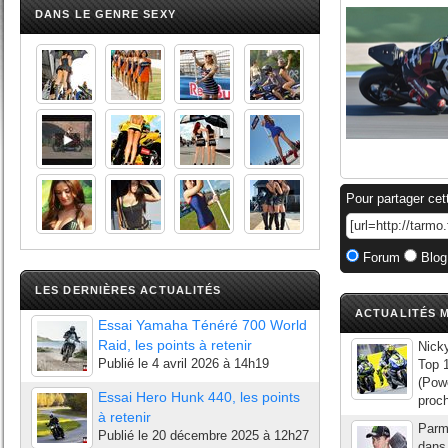
DANS LE GENRE SEXY
Pour partager cet
Forum
Blog
LES DERNIÈRES ACTUALITÉS
ACTUALITÉS M
Essai Yamaha Ténéré 700 World
Raid, les points à retenir
Nicky
Publié le
4 avril 2026 à 14h19
Top 
(Pow
Essai Hero Hunk 440, les points
proc
à retenir
Parmi
Publié le
20 décembre 2025 à 12h27
dans 