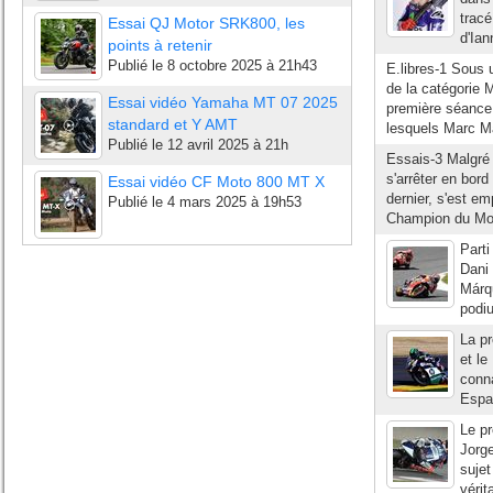
tracé
Essai QJ Motor SRK800, les
d'Ian
points à retenir
Publié le
8 octobre 2025 à 21h43
E.libres-1 Sous u
de la catégorie 
Essai vidéo Yamaha MT 07 2025
première séance 
standard et Y AMT
lesquels Marc Má
Publié le
12 avril 2025 à 21h
Essais-3 Malgré 
s'arrêter en bord
Essai vidéo CF Moto 800 MT X
dernier, s'est em
Publié le
4 mars 2025 à 19h53
Champion du Mon
Parti
Dani
Márqu
podiu
La pr
et le
conna
Espa
Le pr
Jorg
sujet
vérit