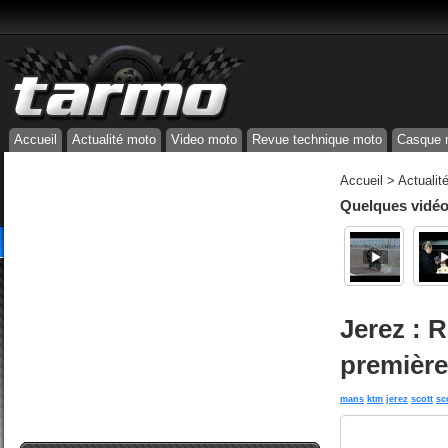
Accueil
Actualité moto
Video moto
Revue technique moto
Casque 
Accueil
>
Actualit
Quelques vidéos
Jerez : R
première
mans
ktm
jerez
scott
sc