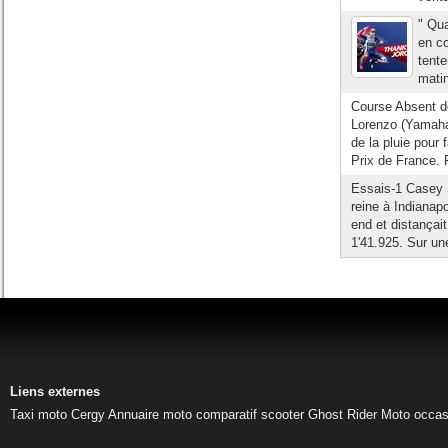
" Qua
en co
tente
matin
Course Absent de
Lorenzo (Yamaha
de la pluie pour
Prix de France. P
Essais-1 Casey S
reine à Indianap
end et distançai
1'41.925. Sur un
Liens externes
Taxi moto Cergy
Annuaire moto
comparatif scooter
Ghost Rider
Moto occas