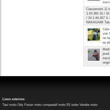
succ
Classement J1 te
1:43.365 16 / 1
/ 24 1:44.457 3
NAKAGAMI Takaak
Cela 
voir 
ne fa
au pl
Matti
jeudi
tracé
origi
Liens externes
Taxi moto Orly
Forum moto
comparatif moto
R1 turbo
Vendre moto