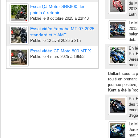
du Mo
Essai QJ Motor SRK800, les
2013.
points à retenir
Lüthi
Publié le
8 octobre 2025 à 21h43
Le Mo
Essai vidéo Yamaha MT 07 2025
2013 
baign
standard et Y AMT
dotat
Publié le
12 avril 2025 à 21h
En lé
Essai vidéo CF Moto 800 MT X
Pol E
Publié le
4 mars 2025 à 19h53
Jere
monde
Brillant sous la 
roulé en prenant
journée positive
Kent a été le 'roo
Pol E
des t
conqu
d'éga
Le Mo
Jerez
matin