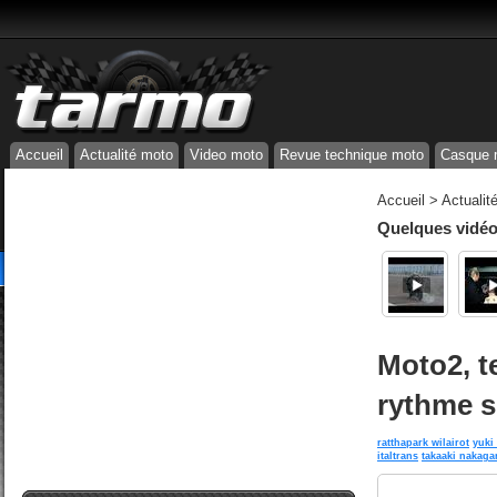
Accueil
Actualité moto
Video moto
Revue technique moto
Casque 
Accueil
>
Actualit
Quelques vidéos
Moto2, t
rythme s
ratthapark wilairot
yuki
italtrans
takaaki nakaga