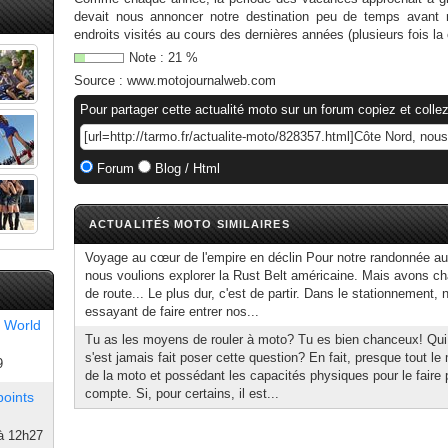
devait nous annoncer notre destination peu de temps avant n
endroits visités au cours des dernières années (plusieurs fois la
Note :
21
%
Source :
www.motojournalweb.com
Pour partager cette actualité moto sur un forum copiez et collez
Forum
Blog / Html
ACTUALITÉS MOTO SIMILAIRES
Voyage au cœur de l'empire en déclin Pour notre randonnée a
nous voulions explorer la Rust Belt américaine. Mais avons ch
de route... Le plus dur, c'est de partir. Dans le stationnement
essayant de faire entrer nos...
 World
Tu as les moyens de rouler à moto? Tu es bien chanceux! Qui
s'est jamais fait poser cette question? En fait, presque tout le
9
de la moto et possédant les capacités physiques pour le faire
compte. Si, pour certains, il est...
points
à 12h27