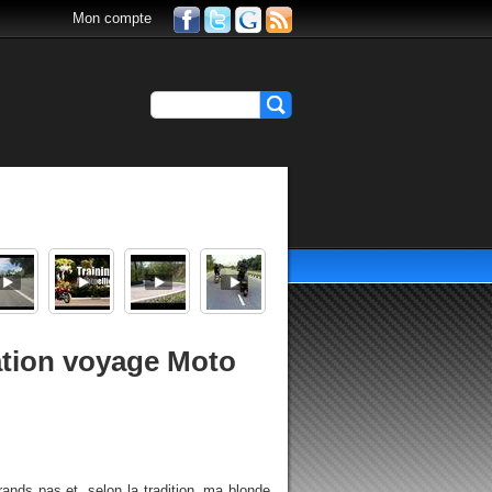
Mon compte
ation voyage Moto
nds pas et, selon la tradition, ma blonde