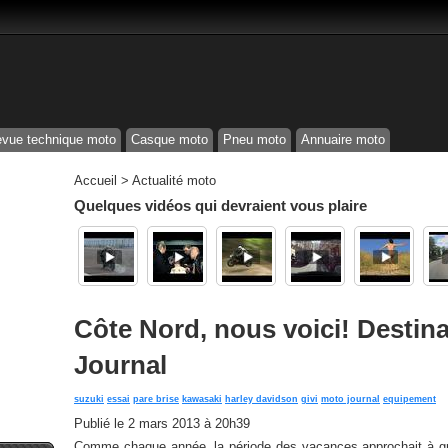
vue technique moto
Casque moto
Pneu moto
Annuaire moto
Accueil
>
Actualité moto
Quelques vidéos qui devraient vous plaire
Côte Nord, nous voici! Destin
Journal
suzuki
essai
pare brise
kawasaki
harley davidson
givi
moto journal
equipement
Publié le
2 mars 2013 à 20h39
Comme chaque année, la période des vacances approchait à gra