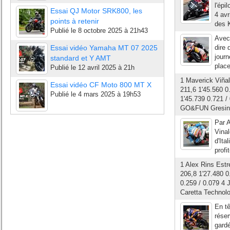
l'épi
Essai QJ Motor SRK800, les
4 avr
points à retenir
des K
Publié le
8 octobre 2025 à 21h43
Avec 
Essai vidéo Yamaha MT 07 2025
dire 
journ
standard et Y AMT
place
Publié le
12 avril 2025 à 21h
1 Maverick Viñal
Essai vidéo CF Moto 800 MT X
211,6 1'45.560 
Publié le
4 mars 2025 à 19h53
1'45.739 0.721 /
GO&FUN Gresini 
Par A
Vinal
d'Ita
profi
1 Alex Rins Estr
206,8 1'27.480 0
0.259 / 0.079 4 
Caretta Technolo
En tê
réser
gardé