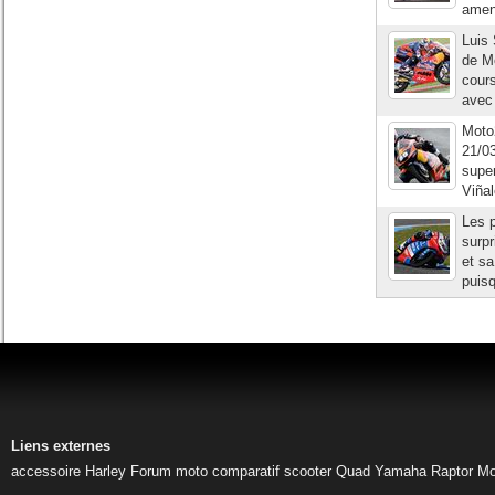
amena
Luis
de Mo
cours
avec 
Moto2
21/0
super
Viñal
Les p
surpr
et s
puisq
Liens externes
accessoire Harley
Forum moto
comparatif scooter
Quad Yamaha Raptor
Mo