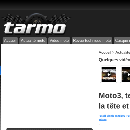
Accueil
Actualité moto
Video moto
Revue technique moto
Casque 
Accueil
>
Actualit
Quelques vidéos
Moto3, t
la tête e
losail
alexis masbou
ro
salom