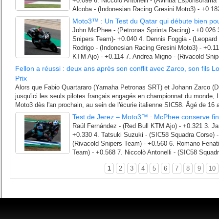
+0.099 6. Niccolò Antonelli - (Avintia Esponsorama
Alcoba - (Indonesian Racing Gresini Moto3) - +0.182
Moto3™ : Un Test du Qatar qui débute bien pour
John McPhee - (Petronas Sprinta Racing) - +0.026 3.
Snipers Team)- +0.040 4. Dennis Foggia - (Leopard 
Rodrigo - (Indonesian Racing Gresini Moto3) - +0.1
KTM Ajo) - +0.114 7. Andrea Migno - (Rivacold Snip
Fellon a réussi : deux ans après son conflit avec Zarco, son fils
Prix
Alors que Fabio Quartararo (Yamaha Petronas SRT) et Johann Zarco (D
jusqu'ici les seuls pilotes français engagés en championnat du monde, 
Moto3 dès l'an prochain, au sein de l'écurie italienne SIC58. Âgé de 16 an
Test de Jerez – Moto3™ : McPhee conserve fin
Raúl Fernández - (Red Bull KTM Ajo) - +0.321 3. J
+0.330 4. Tatsuki Suzuki - (SIC58 Squadra Corse) - 
(Rivacold Snipers Team) - +0.560 6. Romano Fenati
Team) - +0.568 7. Niccolò Antonelli - (SIC58 Squadr
1
2
3
4
5
6
7
8
9
10