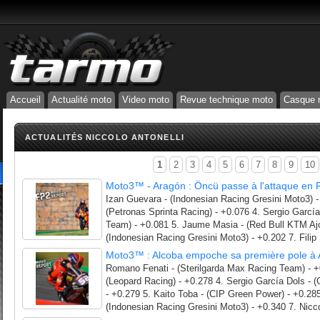
Accueil
Actualité moto
Video moto
Revue technique moto
Casque 
ACTUALITÉS NICCOLO ANTONELLI
1
2
3
4
5
6
7
8
9
10
Moto3™ - Aragón : Öncü passe à l'attaque en 
Izan Guevara - (Indonesian Racing Gresini Moto3) -
(Petronas Sprinta Racing) - +0.076 4. Sergio Ga
Team) - +0.081 5. Jaume Masia - (Red Bull KTM Ajo)
(Indonesian Racing Gresini Moto3) - +0.202 7. Filip 
Moto3™ : Alcoba empoche sa première pole à
Romano Fenati - (Sterilgarda Max Racing Team) - +
(Leopard Racing) - +0.278 4. Sergio García Dols 
- +0.279 5. Kaito Toba - (CIP Green Power) - +0.285
(Indonesian Racing Gresini Moto3) - +0.340 7. Niccol