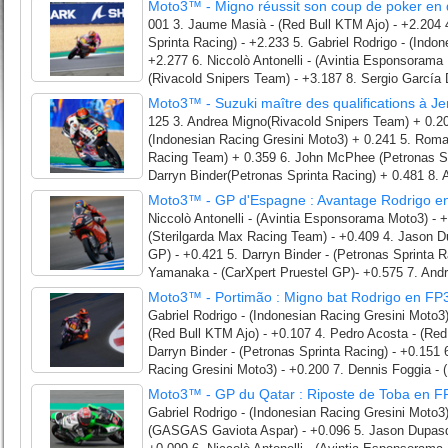
Moto3™ - Migno réussit son coup de poker en q
001 3. Jaume Masià - (Red Bull KTM Ajo) - +2.204
Sprinta Racing) - +2.233 5. Gabriel Rodrigo - (Indo
+2.277 6. Niccolò Antonelli - (Avintia Esponsorama 
(Rivacold Snipers Team) - +3.187 8. Sergio García D
Moto3™ - Suzuki maître des qualifications à Je
125 3. Andrea Migno(Rivacold Snipers Team) + 0.20
(Indonesian Racing Gresini Moto3) + 0.241 5. Roma
Racing Team) + 0.359 6. John McPhee (Petronas Sp
Darryn Binder(Petronas Sprinta Racing) + 0.481 8.
Moto3™ - GP d'Espagne : Avantage Rodrigo e
Niccolò Antonelli - (Avintia Esponsorama Moto3) - 
(Sterilgarda Max Racing Team) - +0.409 4. Jason Du
GP) - +0.421 5. Darryn Binder - (Petronas Sprinta R
Yamanaka - (CarXpert Pruestel GP)- +0.575 7. Andr
Moto3™ - Portimão : Migno bat Rodrigo en FP
Gabriel Rodrigo - (Indonesian Racing Gresini Moto3
(Red Bull KTM Ajo) - +0.107 4. Pedro Acosta - (Red
Darryn Binder - (Petronas Sprinta Racing) - +0.151 
Racing Gresini Moto3) - +0.200 7. Dennis Foggia - (
Moto3™ - GP du Qatar : Riposte de Toba en F
Gabriel Rodrigo - (Indonesian Racing Gresini Moto3)
(GASGAS Gaviota Aspar) - +0.096 5. Jason Dupasqu