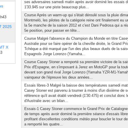
ses adversaires samedi matin après avoir dominé les essais de
es
1'33.945 sur une piste beaucoup plus...
Course Après un warm-up qui s'était déroulé sous la pluie dim
1h43
Montmeló, les pilotes de la catégorie reine ont finalement eu 
la 5e manche de la saison 2012 et c'est Dani Pedrosa qui a réal
7 2025
5e position, pour passer en tête...
Course Malgré l'absence du Champion du Monde en titre Casey
Australie pour se faire opérer de la cheville droite, le Grand Pr
 MT X
Tchèque a été marqué par l'un des plus beaux duels de la sa
53
Espagnols Jorge Lorenzo (Yamaha...
Course Casey Stoner a remporté sa première victoire de la sa
Prix d'Espagne, en s'imposant à Jerez en MotoGP pour la toute
devant son grand rival Jorge Lorenzo (Yamaha YZR-M1-Yama
vainqueur de l'épreuve les deux années...
Essais libres-3 Malgré la baisse des températures samedi matin
Casey Stoner est parvenu à tourner à moins d'un dixième de 
référence qu'il avait établi vendredi (1'30.475) et conclut donc
d'Australie avec un bilan...
Essais-1 Casey Stoner commence le Grand Prix de Catalogne en
de temps après avoir dominé la première séance d'essais libre
profitant d'excellentes conditions météo pour boucler le tour d
a remporté les quatre...