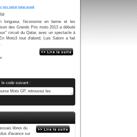
ez
luis salom
lukas pesek
h59
 en longueur, l'économie en berne et les
aison des Grands Prix moto 2013 a débuté
ux" circuit du Qatar, avec un spectacle à
 En Moto3 tout d'abord, Luis Salom a fait
..
m
 le code suivant :
essais libres du
plus d'avance sur