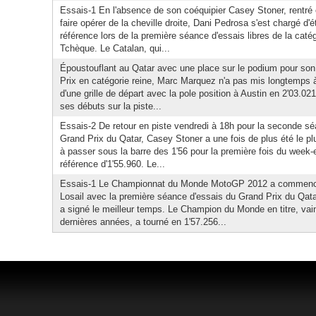
Essais-1 En l'absence de son coéquipier Casey Stoner, rentré 
faire opérer de la cheville droite, Dani Pedrosa s'est chargé d'é
référence lors de la première séance d'essais libres de la cat
Tchèque. Le Catalan, qui...
Époustouflant au Qatar avec une place sur le podium pour son
Prix en catégorie reine, Marc Marquez n'a pas mis longtemps à
d'une grille de départ avec la pole position à Austin en 2'03.
ses débuts sur la piste...
Essais-2 De retour en piste vendredi à 18h pour la seconde sé
Grand Prix du Qatar, Casey Stoner a une fois de plus été le plu
à passer sous la barre des 1'56 pour la première fois du week
référence d'1'55.960. Le...
Essais-1 Le Championnat du Monde MotoGP 2012 a commencé 
Losail avec la première séance d'essais du Grand Prix du Qat
a signé le meilleur temps. Le Champion du Monde en titre, vain
dernières années, a tourné en 1'57.256...