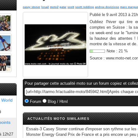
casey stoner
losail
moto2
qatar
scott
scott redding
andrea dovizioso
marc marqu
Publié le
9 avril 2013 à 21
Oubliez l'hiver qui tire
comptes en Suisse : la s
ce week-end sur le "lumine
la hauteur des attentes !
montre de la vitesse et de.
Note :
21
%
Source :
www.moto-net.co
Pour partager cette actualité moto sur un forum copiez et collez
 World
Forum
Blog / Html
9
ACTUALITÉS MOTO SIMILAIRES
points
Essais-3 Casey Stoner continue d'imposer son rythme sur les 
à 12h27
Monster Energy Grand Prix de France et a pris encore un peu 