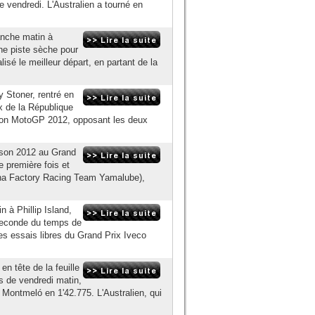
 vendredi. L'Australien a tourné en
anche matin à
une piste sèche pour
isé le meilleur départ, en partant de la
 Stoner, rentré en
ix de la République
ison MotoGP 2012, opposant les deux
ison 2012 au Grand
 première fois et
ha Factory Racing Team Yamalube),
 à Phillip Island,
seconde du temps de
 les essais libres du Grand Prix Iveco
 tête de la feuille
s de vendredi matin,
e Montmeló en 1'42.775. L'Australien, qui