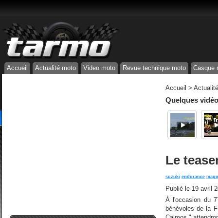
Accueil
Actualité moto
Video moto
Revue technique moto
Casque 
Accueil
>
Actualit
Quelques vidéos
Le teaser
suzuki
endurance
magn
Publié le
19 avril 
À l'occasion du 
bénévoles de la F
Calmos " attendron