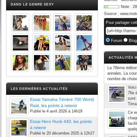
DANS LE GENRE SEXY
Note :
28
Source :
www.mot
Pour partager cet
Forum
Blog
ACTUALITÉS M
La 78ème édition
annales. La cour
nombre de chutes
Voici
LES DERNIÈRES ACTUALITÉS
76e é
sont 
Essai Yamaha Ténéré 700 World
Timaz
Raid, les points à retenir
Publié le
4 avril 2026 à 14h19
Ce we
chaq
Essai Hero Hunk 440, les points
facil
à retenir
quelq
Publié le
20 décembre 2025 à 12h27