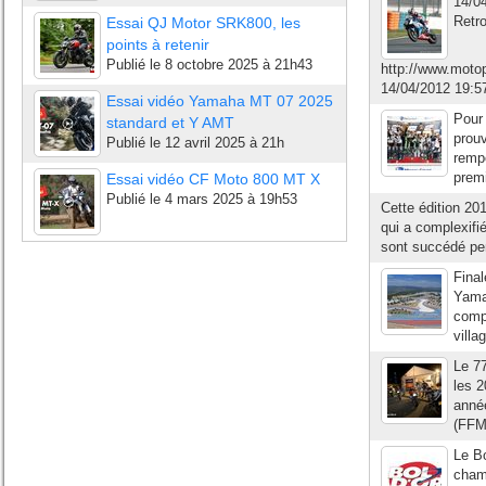
14/04
Retr
Essai QJ Motor SRK800, les
points à retenir
Publié le
8 octobre 2025 à 21h43
http://www.mot
14/04/2012 19:5
Essai vidéo Yamaha MT 07 2025
Pour 
standard et Y AMT
prouv
Publié le
12 avril 2025 à 21h
rempo
premi
Essai vidéo CF Moto 800 MT X
Publié le
4 mars 2025 à 19h53
Cette édition 20
qui a complexifi
sont succédé pen
Fina
Yamah
compé
villa
Le 7
les 2
année
(FFMC
Le Bo
cham