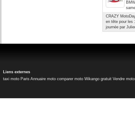
BMW,
samed
CRAZY MotoDays
en tête pour les 
journée par Juli
Liens externes
taxi moto Paris
Annuaire moto
comparer moto
Wikango gratuit
Vendre moto