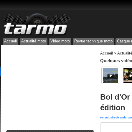
Accueil
Actualité moto
Video moto
Revue technique moto
Casque 
Accueil
>
Actualit
Quelques vidéos
Bol d'Or
édition
renault
circuit
enduran