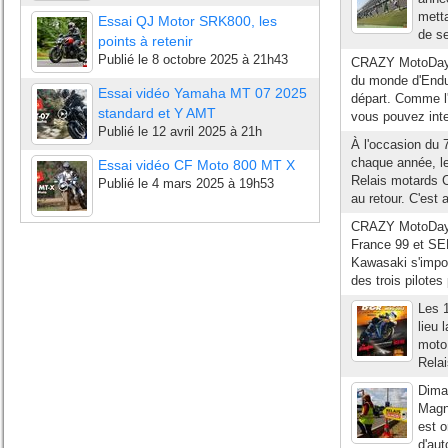
metta
Essai QJ Motor SRK800, les
de se
points à retenir
Publié le
8 octobre 2025 à 21h43
CRAZY MotoDays 
du monde d'Endur
Essai vidéo Yamaha MT 07 2025
départ. Comme l'
standard et Y AMT
vous pouvez inter
Publié le
12 avril 2025 à 21h
À l'occasion du 
chaque année, l
Essai vidéo CF Moto 800 MT X
Relais motards C
Publié le
4 mars 2025 à 19h53
au retour. C'est 
CRAZY MotoDays
France 99 et SER
Kawasaki s'impos
des trois pilotes
Les 1
lieu
moto
Relai
Diman
Magny
est o
d'aut