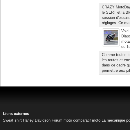
CRAZY MotoDays
le SERT et la B
session d'essais
réglages. Ce mat
Voici
Diapo
motar
du 1e
Comme toutes les
les routes et en
dans ce cadre qu
permettre aux pil
Liens externes
Sweat shirt Harley Davidson
Forum moto
comparatif moto
La mécanique pou