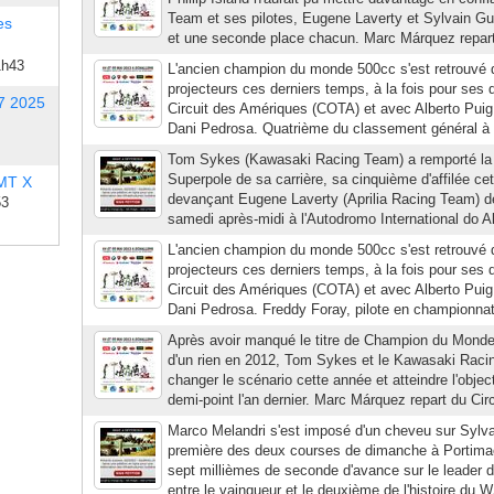
Team et ses pilotes, Eugene Laverty et Sylvain Guin
es
et une seconde place chacun. Marc Márquez repart d
1h43
L'ancien champion du monde 500cc s'est retrouvé 
projecteurs ces derniers temps, à la fois pour ses
7 2025
Circuit des Amériques (COTA) et avec Alberto Puig
Dani Pedrosa. Quatrième du classement général à l
Tom Sykes (Kawasaki Racing Team) a remporté la
Superpole de sa carrière, sa cinquième d'affilée ce
 MT X
devançant Eugene Laverty (Aprilia Racing Team) de
53
samedi après-midi à l'Autodromo International do A
L'ancien champion du monde 500cc s'est retrouvé 
projecteurs ces derniers temps, à la fois pour ses
Circuit des Amériques (COTA) et avec Alberto Puig
Dani Pedrosa. Freddy Foray, pilote en championnat 
Après avoir manqué le titre de Champion du Monde
d'un rien en 2012, Tom Sykes et le Kawasaki Rac
changer le scénario cette année et atteindre l'objec
demi-point l'an dernier. Marc Márquez repart du Circ
Marco Melandri s'est imposé d'un cheveu sur Sylvai
première des deux courses de dimanche à Portima
sept millièmes de seconde d'avance sur le leader du
entre le vainqueur et le deuxième de l'histoire du