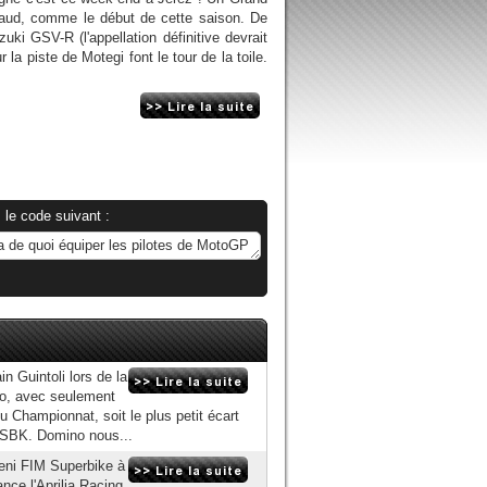
haud, comme le début de cette saison. De
uki GSV-R (l'appellation définitive devrait
 la piste de Motegi font le tour de la toile.
 le code suivant :
n Guintoli lors de la
o, avec seulement
 Championnat, soit le plus petit écart
 WSBK. Domino nous...
eni FIM Superbike à
ance l'Aprilia Racing