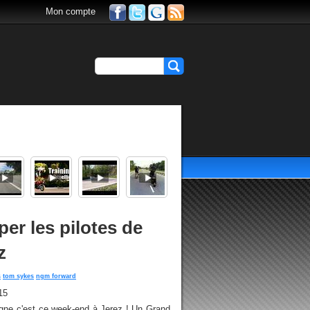
Mon compte
er les pilotes de
z
s
tom sykes
ngm forward
15
gne c'est ce week-end à Jerez ! Un Grand