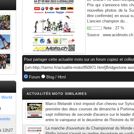
Prix qui s'annonce très c
nouvelles photos de la Suz
être confirmée) en essai sur
L'ancien champion du...
Note :
27
%
Source :
www.acidmoto.ch
Pour partager cette actualité moto sur un forum copiez et collez
Forum
Blog / Html
ACTUALITÉS MOTO SIMILAIRES
 World
Marco Melandri s'est imposé d'un cheveu sur Sylvai
9
première des deux courses de dimanche à Portima
sept millièmes de seconde d'avance sur le leader du
points
entre le vainqueur et le deuxième de l'histoire du
La manche d'ouverture du Championnat du Monde 
à 12h27
Phillip Island n'aurait pu mettre davantage en confi