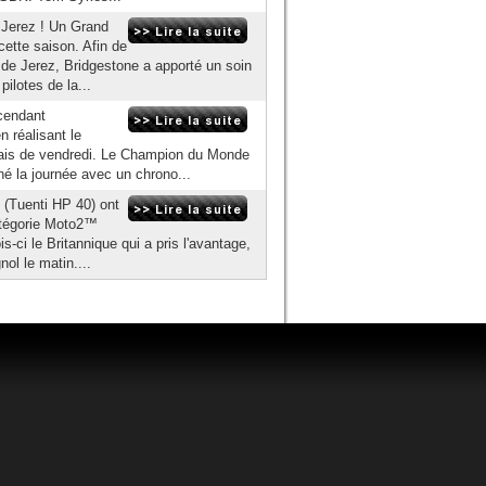
 Jerez ! Un Grand
ette saison. Afin de
s de Jerez, Bridgestone a apporté un soin
pilotes de la...
cendant
 réalisant le
ais de vendredi. Le Champion du Monde
iné la journée avec un chrono...
(Tuenti HP 40) ont
atégorie Moto2™
-ci le Britannique qui a pris l'avantage,
ol le matin....