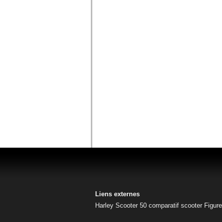
Liens externes
Harley
Scooter 50
comparatif scooter
Figur