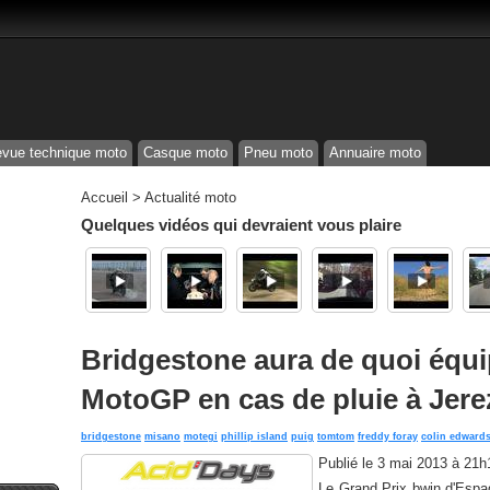
vue technique moto
Casque moto
Pneu moto
Annuaire moto
Accueil
>
Actualité moto
Quelques vidéos qui devraient vous plaire
Bridgestone aura de quoi équip
MotoGP en cas de pluie à Jere
bridgestone
misano
motegi
phillip island
puig
tomtom
freddy foray
colin edward
Publié le
3 mai 2013 à 21h
Le Grand Prix bwin d'Espa