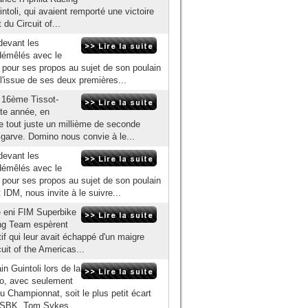
toli, qui avaient remporté une victoire
u Circuit of...
devant les
 démêlés avec le
 pour ses propos au sujet de son poulain
'issue de ses deux premières...
 16ème Tissot-
tte année, en
 tout juste un millième de seconde
lgarve. Domino nous convie à le...
devant les
 démêlés avec le
 pour ses propos au sujet de son poulain
IDM, nous invite à le suivre...
 eni FIM Superbike
ing Team espèrent
tif qui leur avait échappé d'un maigre
uit of the Americas...
n Guintoli lors de la
o, avec seulement
 Championnat, soit le plus petit écart
 WSBK. Tom Sykes...