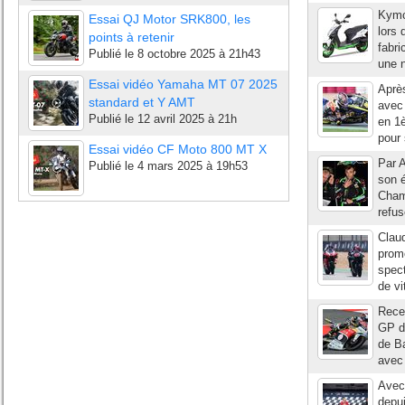
Kymco
Essai QJ Motor SRK800, les
lors 
points à retenir
fabri
Publié le
8 octobre 2025 à 21h43
une n
Essai vidéo Yamaha MT 07 2025
Après
standard et Y AMT
avec 
Publié le
12 avril 2025 à 21h
en 1
pour 
Essai vidéo CF Moto 800 MT X
Par 
Publié le
4 mars 2025 à 19h53
son é
Champ
refus
Clau
prom
spect
de vi
Recev
GP de
de Ba
avec 
Avec 
depui