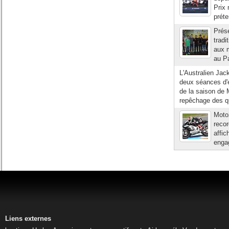
Prix 
préte
Prés
tradi
aux m
au Pa
L'Australien Jac
deux séances d'e
de la saison de 
repêchage des qu
Moto
recor
affic
engag
Liens externes