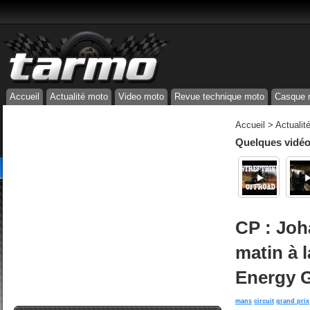
Accueil
Actualité moto
Video moto
Revue technique moto
Casque 
Accueil
>
Actualit
Quelques vidéos
CP : Joh
matin à 
Energy G
mans
circuit
grand prix