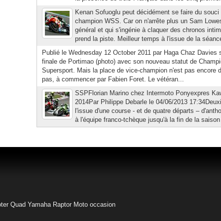
Kenan Sofuoglu peut décidément se faire du souci p
champion WSS. Car on n'arrête plus un Sam Lowes
général et qui s'ingénie à claquer des chronos inti
prend la piste. Meilleur temps à l'issue de la séance 
Publié le Wednesday 12 October 2011 par Haga Chaz Davies s
finale de Portimao (photo) avec son nouveau statut de Cham
Supersport. Mais la place de vice-champion n'est pas encore 
pas, à commencer par Fabien Foret. Le vétéran...
SSPFlorian Marino chez Intermoto Ponyexpres Kaw
2014Par Philippe Debarle le 04/06/2013 17:34Deu
l'issue d'une course - et de quatre départs – d'antho
à l'équipe franco-tchèque jusqu'à la fin de la saison
ter
Quad Yamaha Raptor
Moto occasion