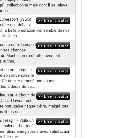
u'il collectionne mais dont il se relève
r du...
e Supersport (WSS)
n tête des débats.
t la belle prestation d'ensemble de nos
d'ailleurs...
 course de Supersport
er ses chances
me de Montluçon s'est effectivement
s autres...
sition en catégorie
sé son adversaire le
s. Ce dernier a mené une course
les ardeurs de ce...
e, sur le circuit de
 Chaz Davies, est
e portugaise risque d'être, malgré tout,
 libres sur...
| réagir ? Voilà un
 couleurs. Le tracé
ves, alors enregistrons avec satisfaction
 à l'issue...