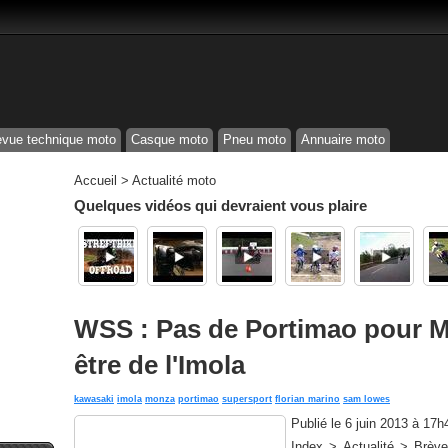
vue technique moto
Casque moto
Pneu moto
Annuaire moto
Accueil
>
Actualité moto
Quelques vidéos qui devraient vous plaire
WSS : Pas de Portimao pour M
être de l'Imola
kawasaki
imola
monza
portimao
supersport
florian marino
sam lowes
Publié le
6 juin 2013 à 17h
Index > Actualité > Brè