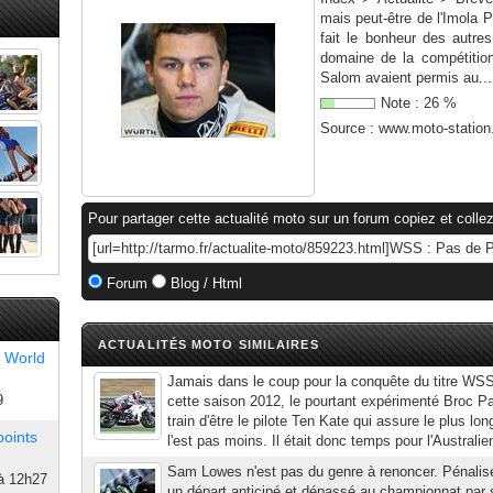
mais peut-être de l'Imola 
fait le bonheur des autres
domaine de la compétitio
Salom avaient permis au...
Note :
26
%
Source :
www.moto-statio
Pour partager cette actualité moto sur un forum copiez et collez
Forum
Blog / Html
ACTUALITÉS MOTO SIMILAIRES
 World
Jamais dans le coup pour la conquête du titre WSS
9
cette saison 2012, le pourtant expérimenté Broc P
train d'être le pilote Ten Kate qui assure le plus lo
points
l'est pas moins. Il était donc temps pour l'Australien
Sam Lowes n'est pas du genre à renoncer. Pénalis
à 12h27
un départ anticipé et dépassé au championnat par 