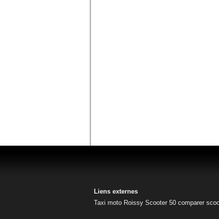
Liens externes
Taxi moto Roissy
Scooter 50
comparer scoo