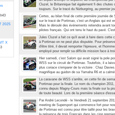
Cluzel, le Britannique fait également fi des chutes q
es
toujours. Sur le tracé du Nürburgring, au premier jou
1h43
Certes, au bilan final de cette première journée d
sur le tracé de Portimao, c'est un Anglais qui est e
7 2025
Mais le déroulé des événements retiendra avant tou
pilotes français. Qui ont tenu le haut du pavé. C'est 
Jules Cluzel a fait ce qu'il avait à faire dans cette
à Portimao on ne peut plus disputée. Pour préserv
 MT X
d'être titré, il devait remporter l'épreuve, et l'hom
53
employé pour remplir sa difficile mission face à troi
Hier samedi, c'est Salom qui avait signé la pole po
WSS sur le circuit de Portimao. Toutefois, il a lais
plus coriace s'emparer de la victoire : Chaz Davie
magnifique au guidon de sa Yamaha R6 et a calmé 
La caravane de WSS s'arrête, en cette fin de semain
Portimao pour la finale. Le nom du champion 2011,
connu depuis Magny-Cours mais la finale sur la pist
de toute beauté. Lors de la première séance d'essais
Par André Lecondé - le Vendredi 21 septembre 2012 
meeting de Supersport qui commence fort pour nos
de Portimao est connu pour être taillé pour les bra
la présence de trois Français dans les cinq premiers