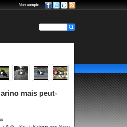
Mon compte
arino mais peut-
44
ve > WSS : Pas de Portimao pour Marino