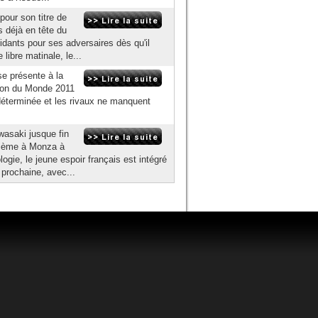
our son titre de
 déjà en tête du
midants pour ses adversaires dès qu'il
libre matinale, le...
e présente à la
pion du Monde 2011
déterminée et les rivaux ne manquent
asaki jusque fin
xième à Monza à
logie, le jeune espoir français est intégré
 prochaine, avec...