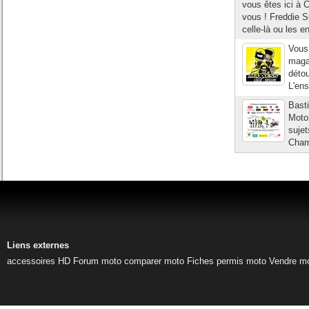
vous êtes ici à C
vous ! Freddie S
celle-là ou les e
Vous 
maga
déto
L'ens
Basti
Moto2
sujet
Champ
Liens externes
accessoires HD
Forum moto
comparer moto
Fiches permis moto
Vendre m