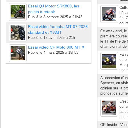
Essai QJ Motor SRK800, les
Cette
points à retenir
dépas
Publié le
8 octobre 2025 à 21h43
fin. 
cours
Essai vidéo Yamaha MT 07 2025
Ce week-end, le
standard et Y AMT
première course
Publié le
12 avril 2025 à 21h
le TT de l'Ile de
championnat de 
Essai vidéo CF Moto 800 MT X
Publié le
4 mars 2025 à 19h53
Fan d
et le
Marq
une s
A l'occasion d'u
Spencer, en visi
opinion sur la p
pronostics sur le
C'est
qui a
parce
contr
GP-Inside : Vous