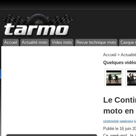
Accueil
Actualité moto
Video moto
Revue technique moto
Casque 
Accueil
>
Actualit
Quelques vidéos
Le Conti
moto en
continental
catalogne
g
Publié le
16 juin 2
Ce week-end, le 