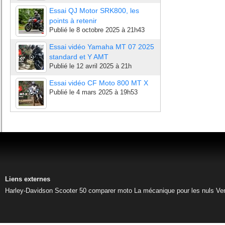
Essai QJ Motor SRK800, les
points à retenir
Publié le
8 octobre 2025 à 21h43
Essai vidéo Yamaha MT 07 2025
standard et Y AMT
Publié le
12 avril 2025 à 21h
Essai vidéo CF Moto 800 MT X
Publié le
4 mars 2025 à 19h53
Liens externes
Harley-Davidson
Scooter 50
comparer moto
La mécanique pour les nuls
Ve