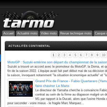
Accueil
Actualité moto
Video moto
Revue technique moto
Casque 
ACTUALITÉS CONTINENTAL
1
2
3
4
5
6
7
8
9
10
MotoGP : Suzuki entérine son départ du championnat de la saiso
Suzuki a trouvé un accord avec le promoteur du MotoGP, la Dorna, et qu
fin de la saison 2022. L'équipe avait fait part début mai de sa décision de 
la saison, invoquant notamment "la situation économique actuelle" et "la
Grand Prix de France - Fabio Quartararo (Yama
faire chavirer Le Mans
Le directeur de Yamaha cherche à convaincre Fabio
contrat au sein de la firme au diapason malgré un dé
M1 par rapport à la Ducati, alors que l'usine Honda
pour seconder - voire mieux - le fragile Marc Marquez...