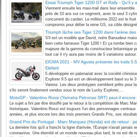
Essai Triumph Tiger 1200 GT et Rally - Qu'il y 
Viennent ensuite les maxi-trail dans leur ensemble.
près de 10 ans sur ce segment, avec le seul 3 cyli
concurrent du cardan. Le millésime 2022 est le fru
compromis pour défier la reine GS, sa cible désigné
Triumph lâche ses Tiger 1200 dans l'arène des g
S'il est un modèle que David, notre Baroudeur maison
bien cette fameuse Tiger 1200 ! Et ça tombe bien c
majeure de la gamme du constructeur britannique p
tout car il n'y aura pas moins de 5 variations autour.
EICMA 2021 - MV Agusta présente les trails 5.5 
Elefant
5 développée en patenariat avec la société chinois
Explorer 9.5 qui est un développement basé su le 3
Varese. Les deux prototypes semblent prêts pour la
s'ils seront finalement vendus sous le nom de Lucky Explorer,...
MotoGP - Valentino Rossi (Yamaha Petronas SRT) peut-il encore év
Le sujet a fini par être étouffé par le retour à la compétition de Marc Ma
historiques. Valentino Rossi est toujours l'un des personnages centra
années, et plus encore lors des trois premiers Grands Prix, ses résultats
Grand Prix du Portugal - Marc Marquez (Honda) est de retour : pe
La dernière fois qu'il a franchi la ligne d'arrivée, l'Europe n'avait jamais
coronavirus. Une éternité et un monde nouveau plus tard, le roi est de 