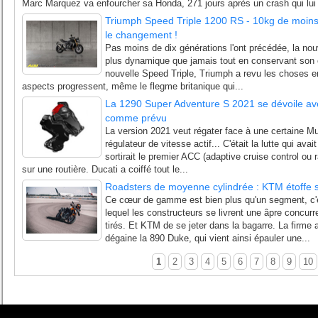
Marc Marquez va enfourcher sa Honda, 271 jours après un crash qui lui 
Triumph Speed Triple 1200 RS - 10kg de moins
le changement !
Pas moins de dix générations l'ont précédée, la no
plus dynamique que jamais tout en conservant son o
nouvelle Speed Triple, Triumph a revu les choses e
aspects progressent, même le flegme britanique qui...
La 1290 Super Adventure S 2021 se dévoile ave
comme prévu
La version 2021 veut régater face à une certaine M
régulateur de vitesse actif... C'était la lutte qui avai
sortirait le premier ACC (adaptive cruise control ou 
sur une routière. Ducati a coiffé tout le...
Roadsters de moyenne cylindrée : KTM étoffe s
Ce cœur de gamme est bien plus qu'un segment, c'e
lequel les constructeurs se livrent une âpre concurr
tirés. Et KTM de se jeter dans la bagarre. La firme a
dégaine la 890 Duke, qui vient ainsi épauler une...
1
2
3
4
5
6
7
8
9
10