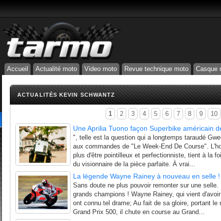
Accueil
Actualité moto
Video moto
Revue technique moto
Casque 
ACTUALITÉS KEVIN SCHWANTZ
1
2
3
4
5
6
7
8
9
10
Une Aprilia Tuono façon Superbike américain 
", telle est la question qui a longtemps taraudé Gwe
aux commandes de "Le Week-End De Course". L'hom
plus d'être pointilleux et perfectionniste, tient à la
du visionnaire de la pièce parfaite. À vrai...
La légende Wayne Rainey à nouveau en selle !
Sans doute ne plus pouvoir remonter sur une selle. E
grands champions ! Wayne Rainey, qui vient d'avoir 
ont connu tel drame; Au fait de sa gloire, portant 
Grand Prix 500, il chute en course au Grand...