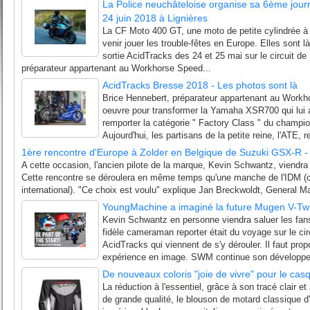
La Police neuchâteloise organise sa 6ème jou
24 juin 2018 à Lignières
La CF Moto 400 GT, une moto de petite cylindrée à v
venir jouer les trouble-fêtes en Europe. Elles sont l
sortie AcidTracks des 24 et 25 mai sur le circuit d
préparateur appartenant au Workhorse Speed...
AcidTracks Bresse 2018 - Les photos sont là
Brice Hennebert, préparateur appartenant au Workh
oeuvre pour transformer la Yamaha XSR700 qui lui a 
remporter la catégorie " Factory Class " du champi
Aujourd'hui, les partisans de la petite reine, l'ATE, r
1ère rencontre d'Europe à Zolder en Belgique de Suzuki GSX-R - 6
A cette occasion, l'ancien pilote de la marque, Kevin Schwantz, viendra
Cette rencontre se déroulera en même temps qu'une manche de l'IDM 
international). "Ce choix est voulu" explique Jan Breckwoldt, General M
YoungMachine a imaginé la future Mugen V-Tw
Kevin Schwantz en personne viendra saluer les fan
fidèle cameraman reporter était du voyage sur le cir
AcidTracks qui viennent de s'y dérouler. Il faut pro
expérience en image. SWM continue son développe
De nouveaux coloris "joie de vivre" pour le ca
La réduction à l'essentiel, grâce à son tracé clair et
de grande qualité, le blouson de motard classique d