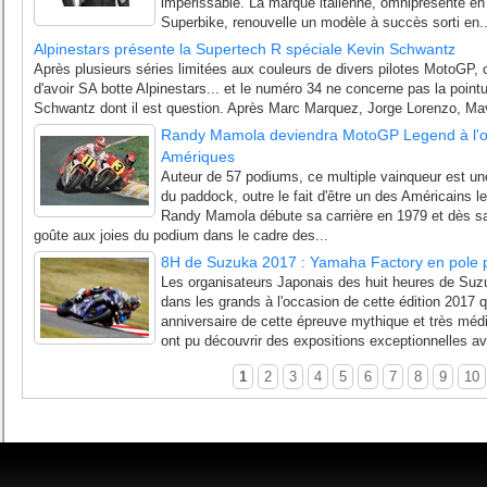
impérissable. La marque italienne, omniprésente en
Superbike, renouvelle un modèle à succès sorti en..
Alpinestars présente la Supertech R spéciale Kevin Schwantz
Après plusieurs séries limitées aux couleurs de divers pilotes MotoGP, c
d'avoir SA botte Alpinestars... et le numéro 34 ne concerne pas la point
Schwantz dont il est question. Après Marc Marquez, Jorge Lorenzo, Mave
Randy Mamola deviendra MotoGP Legend à l'o
Amériques
Auteur de 57 podiums, ce multiple vainqueur est un
du paddock, outre le fait d'être un des Américains les 
Randy Mamola débute sa carrière en 1979 et dès sa 
goûte aux joies du podium dans le cadre des...
8H de Suzuka 2017 : Yamaha Factory en pole p
Les organisateurs Japonais des huit heures de Suzu
dans les grands à l'occasion de cette édition 2017 
anniversaire de cette épreuve mythique et très médi
ont pu découvrir des expositions exceptionnelles ave
1
2
3
4
5
6
7
8
9
10