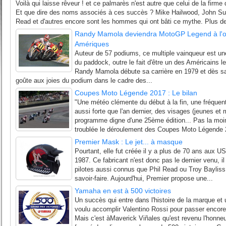
Voilà qui laisse rêveur ! et ce palmarès n'est autre que celui de la firm
Et que dire des noms associés à ces succès ? Mike Hailwood, John Sur
Read et d'autres encore sont les hommes qui ont bâti ce mythe. Plus de 
Randy Mamola deviendra MotoGP Legend à l'o
Amériques
Auteur de 57 podiums, ce multiple vainqueur est un
du paddock, outre le fait d'être un des Américains les 
Randy Mamola débute sa carrière en 1979 et dès sa 
goûte aux joies du podium dans le cadre des...
Coupes Moto Légende 2017 : Le bilan
"Une météo clémente du début à la fin, une fréquen
aussi forte que l'an dernier, des visages (jeunes et
programme digne d'une 25ème édition... Pas la moi
troublée le déroulement des Coupes Moto Légende 2
Premier Mask : Le jet... à masque
Pourtant, elle fut créée il y a plus de 70 ans aux U
1987. Ce fabricant n'est donc pas le dernier venu, i
pilotes aussi connus que Phil Read ou Troy Bayliss 
savoir-faire. Aujourd'hui, Premier propose une...
Yamaha en est à 500 victoires
Un succès qui entre dans l'histoire de la marque et u
voulu accomplir Valentino Rossi pour passer encore 
Mais c'est àMaverick Viñales qu'est revenu l'honneu