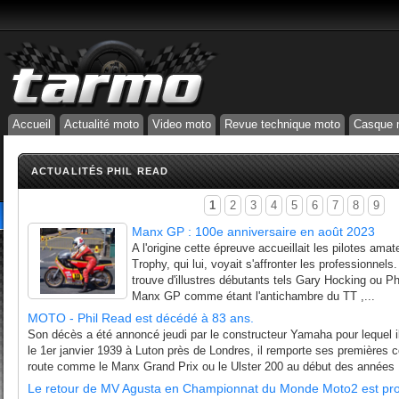
Accueil
Actualité moto
Video moto
Revue technique moto
Casque 
ACTUALITÉS PHIL READ
1
2
3
4
5
6
7
8
9
Manx GP : 100e anniversaire en août 2023
A l'origine cette épreuve accueillait les pilotes amat
Trophy, qui lui, voyait s'affronter les professionne
trouve d'illustres débutants tels Gary Hocking ou Phi
Manx GP comme étant l'antichambre du TT ,...
MOTO - Phil Read est décédé à 83 ans.
Son décès a été annoncé jeudi par le constructeur Yamaha pour lequel i
le 1er janvier 1939 à Luton près de Londres, il remporte ses premières
route comme le Manx Grand Prix ou le Ulster 200 au début des années 19
Le retour de MV Agusta en Championnat du Monde Moto2 est pro