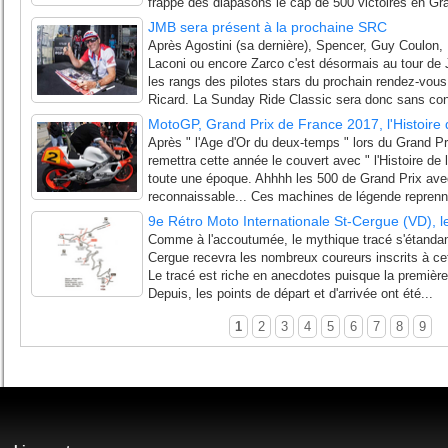
frappé des diapasons le cap de 500 victoires en Gra
JMB sera présent à la prochaine SRC
Après Agostini (sa dernière), Spencer, Guy Coulon,
Laconi ou encore Zarco c'est désormais au tour de 
les rangs des pilotes stars du prochain rendez-vo
Ricard. La Sunday Ride Classic sera donc sans con
MotoGP, Grand Prix de France 2017, l'Histoire
Après " l'Age d'Or du deux-temps " lors du Grand P
remettra cette année le couvert avec " l'Histoire de 
toute une époque. Ahhhh les 500 de Grand Prix avec 
reconnaissable... Ces machines de légende reprenne
9e Rétro Moto Internationale St-Cergue (VD), l
Comme à l'accoutumée, le mythique tracé s'étandant
Cergue recevra les nombreux coureurs inscrits à ce
Le tracé est riche en anecdotes puisque la première
Depuis, les points de départ et d'arrivée ont été...
1
2
3
4
5
6
7
8
9