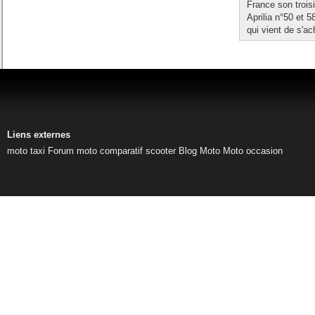
France son trois
Aprilia n°50 et 
qui vient de s'ac
Liens externes
moto taxi
Forum moto
comparatif scooter
Blog Moto
Moto occasion