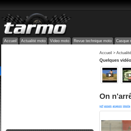
Accueil
Actualité moto
Video moto
Revue technique moto
Casque 
Accueil
>
Actualit
Quelques vidéos
On n'arr
yzf
assen
aragon
imola