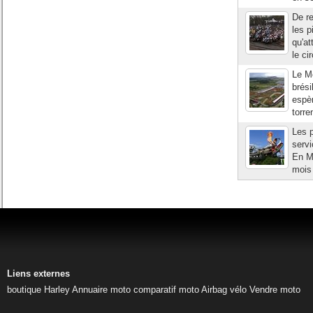
De re
les p
qu'at
le ci
Le Mo
brési
espèr
torre
Les 
serv
En MX
mois 
Liens externes
boutique Harley
Annuaire moto
comparatif moto
Airbag vélo
Vendre moto