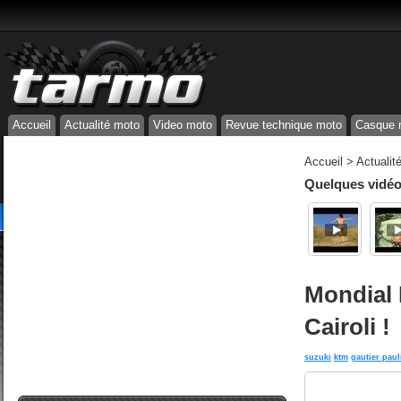
Accueil
Actualité moto
Video moto
Revue technique moto
Casque 
Accueil
>
Actualit
Quelques vidéos
Mondial 
Cairoli !
suzuki
ktm
gautier paul