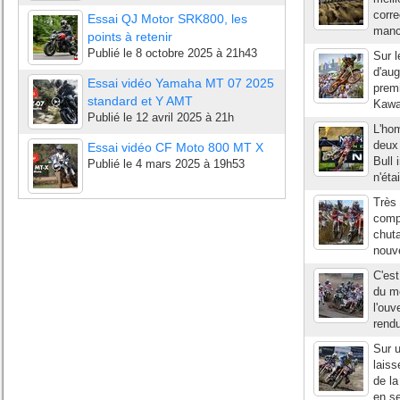
corre
Essai QJ Motor SRK800, les
manch
points à retenir
Publié le
8 octobre 2025 à 21h43
Sur l
d'aug
Essai vidéo Yamaha MT 07 2025
premi
standard et Y AMT
Kawas
Publié le
12 avril 2025 à 21h
L'hom
deux
Essai vidéo CF Moto 800 MT X
Bull 
Publié le
4 mars 2025 à 19h53
n'éta
Très 
comp
chuta
nouv
C'est
du m
l'ouv
rendu
Sur u
lais
de la
en se