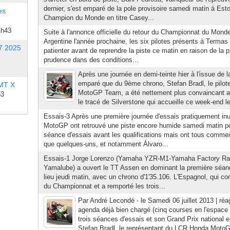
dernier, s'est emparé de la pole provisoire samedi matin à Estor
es
Champion du Monde en titre Casey...
1h43
Suite à l'annonce officielle du retour du Championnat du Mo
Argentine l'année prochaine, les six pilotes présents à Terma
7 2025
patienter avant de reprendre la piste ce matin en raison de la p
prudence dans des conditions...
Après une journée en demi-teinte hier à l'issue de laq
emparé que du 9ème chrono, Stefan Bradl, le pilo
 MT X
MotoGP Team, a été nettement plus convaincant a
53
le tracé de Silverstone qui accueille ce week-end l
Essais-3 Après une première journée d'essais pratiquement inuti
MotoGP ont retrouvé une piste encore humide samedi matin pou
séance d'essais avant les qualifications mais ont tous commenc
que quelques-uns, et notamment Álvaro...
Essais-1 Jorge Lorenzo (Yamaha YZR-M1-Yamaha Factory R
Yamalube) a ouvert le TT Assen en dominant la première séanc
lieu jeudi matin, avec un chrono d'1'35.106. L'Espagnol, qui co
du Championnat et a remporté les trois...
Par André Lecondé - le Samedi 06 juillet 2013 | réa
agenda déjà bien chargé (cinq courses en l'espace
trois séances d'essais et son Grand Prix national 
Stefan Bradl, le représentant du LCR Honda MotoGP 