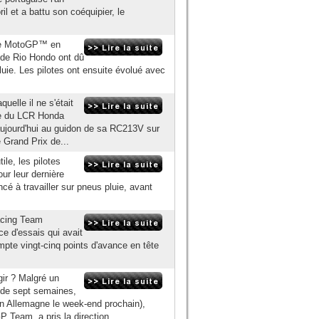
il et a battu son coéquipier, le
nde MotoGP™ en
s de Rio Hondo ont dû
luie. Les pilotes ont ensuite évolué avec
uelle il ne s'était
te du LCR Honda
ujourd'hui au guidon de sa RC213V sur
e Grand Prix de...
le, les pilotes
r leur dernière
é à travailler sur pneus pluie, avant
acing Team
e d'essais qui avait
mpte vingt-cinq points d'avance en tête
gir ? Malgré un
 de sept semaines,
en Allemagne le week-end prochain),
Team, a pris la direction...