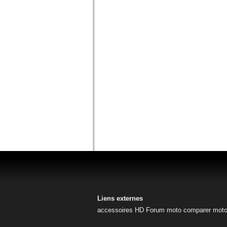
Liens externes
accessoires HD
Forum moto
comparer mot