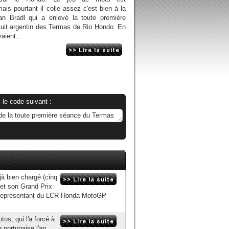
ais pourtant il colle assez c'est bien à la
fan Bradl qui a enlevé la toute première
cuit argentin des Termas de Rio Hondo. En
vaient...
 le code suivant :
jà bien chargé (cinq
 et son Grand Prix
le représentant du LCR Honda MotoGP
os, qui l'a forcé à
 portugaise l'an