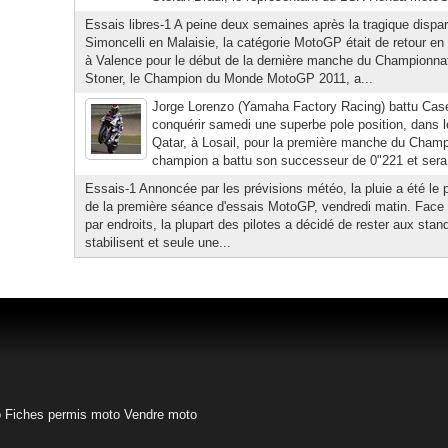
Essais libres-1 A peine deux semaines après la tragique dispa
Simoncelli en Malaisie, la catégorie MotoGP était de retour en
à Valence pour le début de la dernière manche du Champion
Stoner, le Champion du Monde MotoGP 2011, a...
Jorge Lorenzo (Yamaha Factory Racing) battu Cas
conquérir samedi une superbe pole position, dans 
Qatar, à Losail, pour la première manche du Cha
champion a battu son successeur de 0"221 et sera do
Essais-1 Annoncée par les prévisions météo, la pluie a été le 
de la première séance d'essais MotoGP, vendredi matin. Face 
par endroits, la plupart des pilotes a décidé de rester aux sta
stabilisent et seule une...
o
Fiches permis moto
Vendre moto