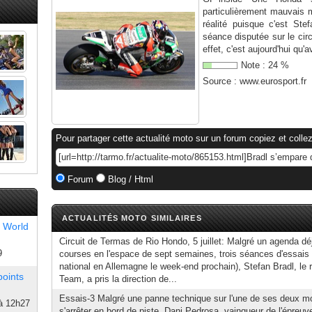
particulièrement mauvais m
réalité puisque c'est Ste
séance disputée sur le cir
effet, c'est aujourd'hui qu'a
Note :
24
%
Source :
www.eurosport.fr
Pour partager cette actualité moto sur un forum copiez et collez
Forum
Blog / Html
ACTUALITÉS MOTO SIMILAIRES
 World
Circuit de Termas de Rio Hondo, 5 juillet: Malgré un agenda dé
9
courses en l'espace de sept semaines, trois séances d'essais
national en Allemagne le week-end prochain), Stefan Bradl, 
points
Team, a pris la direction de...
Essais-3 Malgré une panne technique sur l'une de ses deux mot
à 12h27
s'arrêter en bord de piste, Dani Pedrosa, vainqueur de l'épreuve