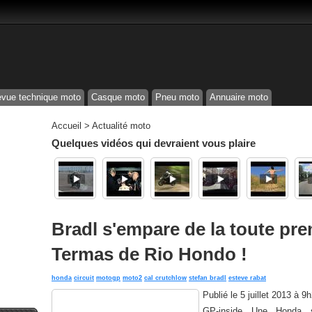
vue technique moto
Casque moto
Pneu moto
Annuaire moto
Accueil
>
Actualité moto
Quelques vidéos qui devraient vous plaire
Bradl s'empare de la toute pr
Termas de Rio Hondo !
honda
circuit
motogp
moto2
cal crutchlow
stefan bradl
esteve rabat
Publié le
5 juillet 2013 à 9
GP-inside Une Honda 