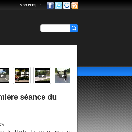
Mon compte
emière séance du
h25
sur le Hondo. Le jeu de mots est