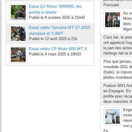
Frossard.
Essai QJ Motor SRK800, les
points à retenir
Au s
Publié le
8 octobre 2025 à 21h43
Monde
donc 
Essai vidéo Yamaha MT 07 2025
légen
standard et Y AMT
C'est fait, le pr
Publié le
12 avril 2025 à 21h
ont apprécié l'o
la part des acteu
Essai vidéo CF Moto 800 MT X
Herlings fait la lo
Publié le
4 mars 2025 à 19h53
Plus que jamais,
mondiale 2011 d
(Italie), la clas
pilotes mondiaux
Podium MX1 Anto
en Espagne. En 
profite pour réc
deux manches de 
Evge
motoc
neuv
son p
En...