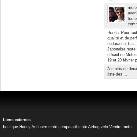
moto
aveni
toute
comme
Honda. Pour tou
qualité et de per
endurance, trial
Japonaise reste 
officiel en Motoc
19 et 20 février 
À moins de deux 
liste des ...
Liens externes
boutique Harley
Annuaire moto
comparatif moto
Airbag vélo
Vendre moto