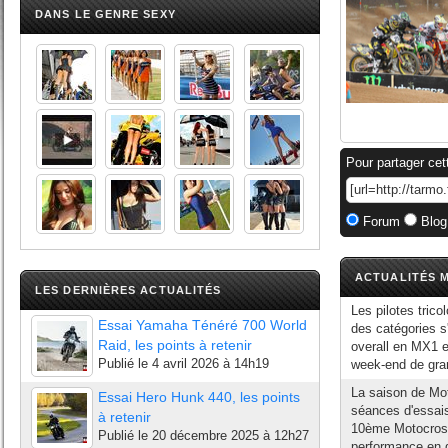
DANS LE GENRE SEXY
Pour partager cet
Forum
Blog
ACTUALITÉS M
LES DERNIÈRES ACTUALITÉS
Les pilotes trico
Essai Yamaha Ténéré 700 World
des catégories s
Raid, les points à retenir
overall en MX1 
Publié le
4 avril 2026 à 14h19
week-end de grand
La saison de Mo
Essai Hero Hunk 440, les points
séances d'essai
à retenir
10ème Motocross 
Publié le
20 décembre 2025 à 12h27
performance en 