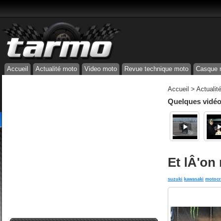
Accueil
Actualité moto
Video moto
Revue technique moto
Casque 
Accueil
>
Actualit
Quelques vidéos
Et lÂ'on 
suzuki
kawasaki
motocr