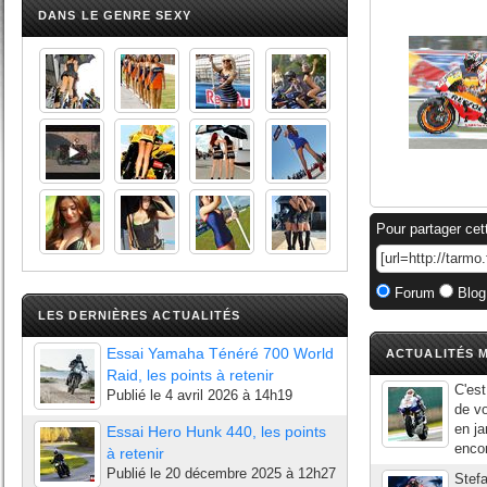
DANS LE GENRE SEXY
Pour partager cet
Forum
Blog
LES DERNIÈRES ACTUALITÉS
Essai Yamaha Ténéré 700 World
ACTUALITÉS M
Raid, les points à retenir
C'est
Publié le
4 avril 2026 à 14h19
de vo
en ja
Essai Hero Hunk 440, les points
encor
à retenir
Publié le
20 décembre 2025 à 12h27
Stefa