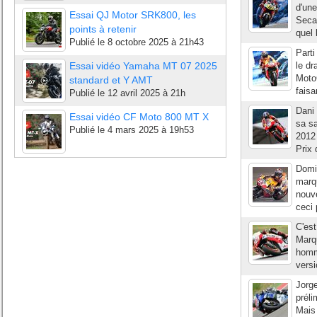
d'une
Essai QJ Motor SRK800, les
Seca.
points à retenir
quel 
Publié le
8 octobre 2025 à 21h43
Parti
Essai vidéo Yamaha MT 07 2025
le dr
Moto
standard et Y AMT
faisa
Publié le
12 avril 2025 à 21h
Dani 
Essai vidéo CF Moto 800 MT X
sa s
Publié le
4 mars 2025 à 19h53
2012 
Prix 
Domin
marq
nouve
ceci 
C'est
Marqu
homme
versi
Jorg
préli
Mais 