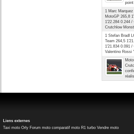
point
1 Marc Marquez 
MotoGP 265,8 1'
1'22.284 0.244 /
Crutchlow Monst
1 Stefan Bradl 
Team 264,5 1'21
1'21.834 0.091 /
Valentino Rossi
Moto
Crut
confi
réali
Liens externes
Taxi moto Orly
Forum moto
comparatif moto
R1 turbo
Vendre moto