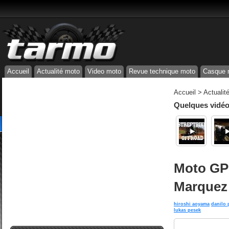
Accueil
Actualité moto
Video moto
Revue technique moto
Casque 
Accueil
>
Actualit
Quelques vidéos
Moto GP 
Marquez 
hiroshi aoyama
danilo 
lukas pesek