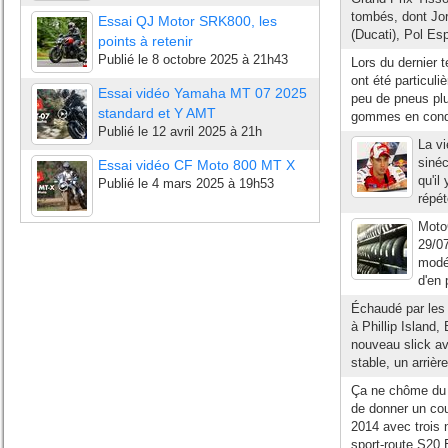
tombés, dont Jo
Essai QJ Motor SRK800, les
(Ducati), Pol Es
points à retenir
Publié le
8 octobre 2025 à 21h43
Lors du dernier t
ont été particuli
Essai vidéo Yamaha MT 07 2025
peu de pneus plui
standard et Y AMT
gommes en condi
Publié le
12 avril 2025 à 21h
La vi
sinéc
Essai vidéo CF Moto 800 MT X
qu'il
Publié le
4 mars 2025 à 19h53
répét
MotoG
29/0
modér
d'en 
Échaudé par les 
à Phillip Island
nouveau slick av
stable, un arrière
Ça ne chôme du 
de donner un cou
2014 avec trois
sport-route S20 