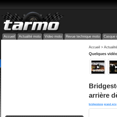
Accueil
Actualité moto
Video moto
Revue technique moto
Casque 
Accueil
>
Actualit
Quelques vidéos
Bridgest
arrière 
bridgestone
grand prix