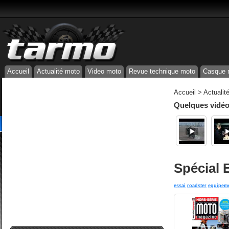
Accueil
Actualité moto
Video moto
Revue technique moto
Casque 
Accueil
>
Actualit
Quelques vidéos
Spécial 
essai
roadster
equipem