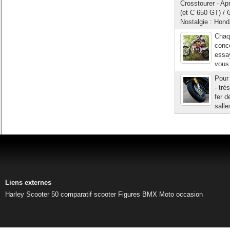
Crosstourer - A
(et C 650 GT) / 
Nostalgie : Hon
Chaq
conce
essay
vous 
Pour 
- trè
fer d
salle
Liens externes
Harley
Scooter 50
comparatif scooter
Figures BMX
Moto occasion