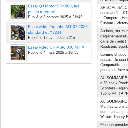
Essai QJ Motor SRK800, les
SPECIAL SALON :
points à retenir
nouveautés : KT
Publié le
8 octobre 2025 à 21h43
– Comparo : Har
Custom / Victor
Essai vidéo Yamaha MT 07 2025
Au labo, sur rout
standard et Y AMT
d'équipement réu
Publié le
12 avril 2025 à 21h
carte de crédit !
Roadsters Sport,
Essai vidéo CF Moto 800 MT X
Publié le
4 mars 2025 à 19h53
Comme chaque an
essais. De quoi 
Comparatifs, nou
pour vous faire s
AU SOMMAIRE DU 
a 30 ans • Roads
Scooters • équi
Tuono V4 R APRC
AU SOMMAIRE DU 
Manifestations c
communication de
William Thoury
Election préside