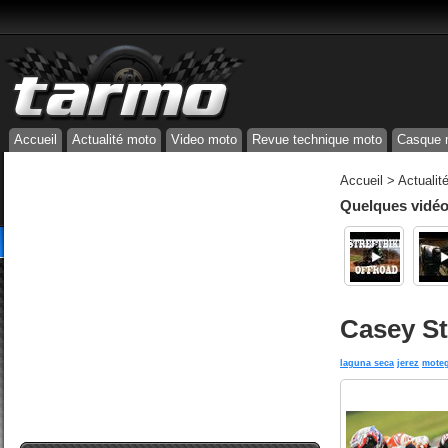
Accueil
Actualité moto
Video moto
Revue technique moto
Casque 
Accueil
>
Actualit
Quelques vidéos
Casey St
laguna seca
jerez
moteg