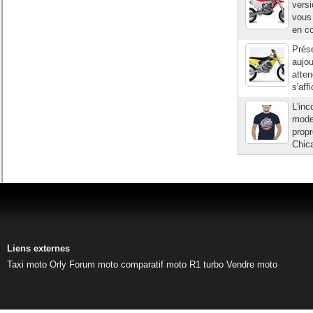
vers
vous 
en co
Prése
aujou
atten
s'aff
L'inc
mode
prop
Chica
Liens externes
Taxi moto Orly
Forum moto
comparatif moto
R1 turbo
Vendre moto