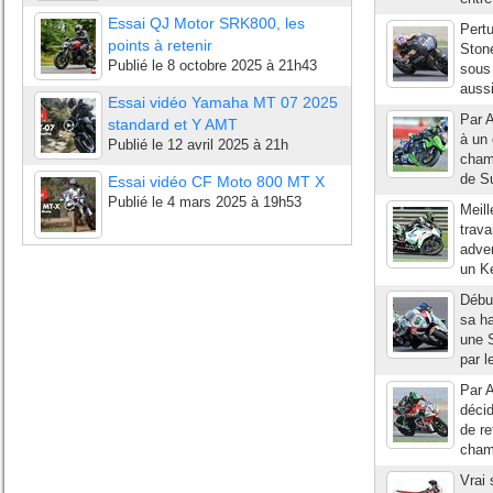
Essai QJ Motor SRK800, les
Pertu
points à retenir
Stone
Publié le
8 octobre 2025 à 21h43
sous 
aussi
Essai vidéo Yamaha MT 07 2025
Par A
standard et Y AMT
à un 
Publié le
12 avril 2025 à 21h
champ
de S
Essai vidéo CF Moto 800 MT X
Publié le
4 mars 2025 à 19h53
Meill
trav
adver
un Ke
Début
sa ha
une S
par l
Par A
déci
de r
cham
Vrai 