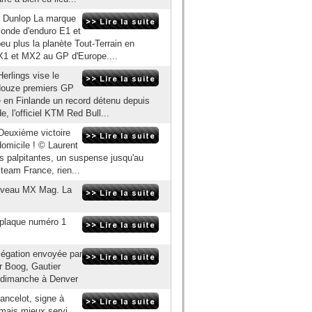
ec Dunlop La marque
monde d'enduro E1 et
u plus la planète Tout-Terrain en
X1 et MX2 au GP d'Europe....
erlings vise le
douze premiers GP
é en Finlande un record détenu depuis
, l'officiel KTM Red Bull...
 Deuxième victoire
omicile ! © Laurent
s palpitantes, un suspense jusqu'au
 team France, rien...
ouveau MX Mag. La
e plaque numéro 1
élégation envoyée par
r Boog, Gautier
s dimanche à Denver
ncelot, signe à
mais mieux servi