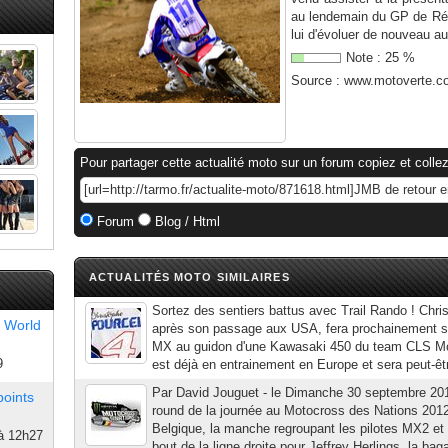
au lendemain du GP de Rép
lui d'évoluer de nouveau au
Note :
25
%
Source :
www.motoverte.c
Pour partager cette actualité moto sur un forum copiez et collez
Forum
Blog / Html
ACTUALITÉS MOTO SIMILAIRES
Sortez des sentiers battus avec Trail Rando ! Chri
 World
après son passage aux USA, fera prochainement s
MX au guidon d'une Kawasaki 450 du team CLS Mon
9
est déjà en entrainement en Europe et sera peut-êt
Par David Jouguet - le Dimanche 30 septembre 201
points
round de la journée au Motocross des Nations 20
Belgique, la manche regroupant les pilotes MX2 et 
à 12h27
bout de la ligne droite pour Jeffrey Herlings, la baga