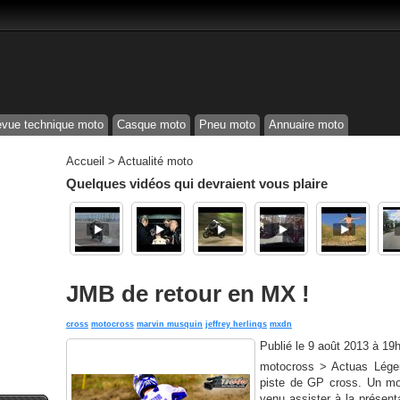
vue technique moto
Casque moto
Pneu moto
Annuaire moto
Accueil
>
Actualité moto
Quelques vidéos qui devraient vous plaire
JMB de retour en MX !
cross
motocross
marvin musquin
jeffrey herlings
mxdn
Publié le
9 août 2013 à 19
motocross > Actuas Légen
piste de GP cross. Un mo
venu assister à la présen