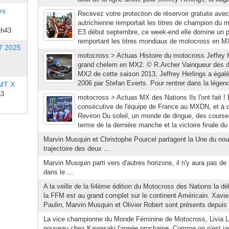
es
Recevez votre protection de réservoir gratuite av
autrichienne remportait les titres de champion du 
1h43
E3 début septembre, ce week-end elle domine un pe
remportant les titres mondiaux de motocross en M
7 2025
motocross > Actuas Histoire du motocross Jeffey H
grand chelem en MX2. © R.Archer Vainqueur des 
MX2 de cette saison 2013, Jeffrey Herlings a égal
2006 par Stefan Everts. Pour rentrer dans la légende
 MT X
53
motocross > Actuas MX des Nations Ils l'ont fait !
consécutive de l'équipe de France au MXDN, et à d
Reviron Du soleil, un monde de dingue, des course
terme de la dernière manche et la victoire finale du
Marvin Musquin et Christophe Pourcel partagent la Une du n
trajectoire des deux ...
Marvin Musquin parti vers d'autres horizons, il n'y aura pas d
dans le ...
A la veille de la 64ème édition du Motocross des Nations la d
la FFM est au grand complet sur le continent Américain. Xavie
Paulin, Marvin Musquin et Olivier Robert sont présents depui
La vice championne du Monde Féminine de Motocross, Livia La
nouveau chez Kawasaki l'année prochaine. Comme on n'est ja