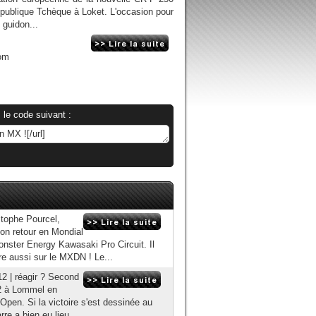
ublique Tchèque à Loket. L'occasion pour
 guidon...
om
 le code suivant :
stophe Pourcel,
on retour en Mondial
ster Energy Kawasaki Pro Circuit. Il
re aussi sur le MXDN ! Le...
2 | réagir ? Second
12 à Lommel en
Open. Si la victoire s'est dessinée au
rre a bien eu lieu...