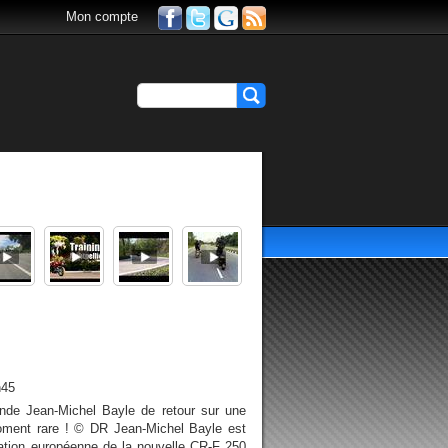
Mon compte
h45
de Jean-Michel Bayle de retour sur une
ment rare ! © DR Jean-Michel Bayle est
tation européenne de la nouvelle CR-F 250