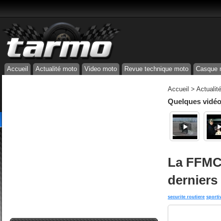
Accueil
Actualité moto
Video moto
Revue technique moto
Casque 
Accueil
>
Actualit
Quelques vidéos
La FFMC 
derniers
securite routiere
sporti