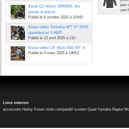
pas d
Essai QJ Motor SRK800, les
une f
points à retenir
Publié le
8 octobre 2025 à 21h43
Essai vidéo Yamaha MT 07 2025
standard et Y AMT
Publié le
12 avril 2025 à 21h
Essai vidéo CF Moto 800 MT X
Publié le
4 mars 2025 à 19h53
Liens externes
accessoire Harley
Forum moto
comparatif scooter
Quad Yamaha Raptor
Mo