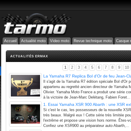
Accueil
Actualité moto
Video moto
Revue technique moto
Casque 
ACTUALITÉS ERMAX
1
2
3
4
5
6
7
8
9
10
La Yamaha R7 Replica Bol d'Or de feu Jean-Cla
Il s'agit de la Yamaha R7 édition spéciale Bol d'Or p
appartenu au regretté ancien directeur de Yamaha 
Olivier. Yamaha Moto France a produit une série c
à la victoire de Jean-Marc Delétang, Fabien Foret...
1. Essai Yamaha XSR 900 Abarth : une XSR e
Si c'est le cas, les possesseurs de la nouvelle XSR
très beaux. Malgré eux ! Cette série très limitée po
l'extrême et propose une vision hors norme. Êtes-
Confiez une XSR900 au préparateur auto Abarth,...