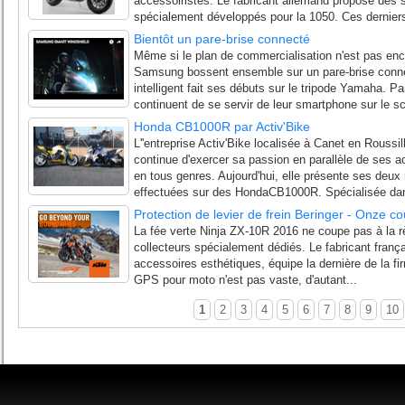
accessoiristes. Le fabricant allemand propose des 
spécialement développés pour la 1050. Ces derniers
Bientôt un pare-brise connecté
Même si le plan de commercialisation n'est pas enc
Samsung bossent ensemble sur un pare-brise connec
intelligent fait ses débuts sur le tripode Yamaha. P
continuent de se servir de leur smartphone sur le sc
Honda CB1000R par Activ'Bike
L''entreprise Activ'Bike localisée à Canet en Roussi
continue d'exercer sa passion en parallèle de ses ac
en tous genres. Aujourd'hui, elle présente ses deux 
effectuées sur des HondaCB1000R. Spécialisée dan
Protection de levier de frein Beringer - Onze co
La fée verte Ninja ZX-10R 2016 ne coupe pas à la rè
collecteurs spécialement dédiés. Le fabricant franç
accessoires esthétiques, équipe la dernière de la fir
GPS pour moto n'est pas vaste, d'autant...
1
2
3
4
5
6
7
8
9
10