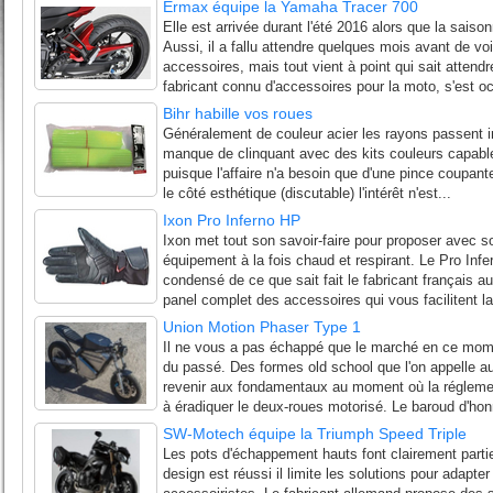
Ermax équipe la Yamaha Tracer 700
Elle est arrivée durant l'été 2016 alors que la saiso
Aussi, il a fallu attendre quelques mois avant de voi
accessoires, mais tout vient à point qui sait atten
fabricant connu d'accessoires pour la moto, s'est oc
Bihr habille vos roues
Généralement de couleur acier les rayons passent i
manque de clinquant avec des kits couleurs capable
puisque l'affaire n'a besoin que d'une pince coupan
le côté esthétique (discutable) l'intérêt n'est...
Ixon Pro Inferno HP
Ixon met tout son savoir-faire pour proposer avec 
équipement à la fois chaud et respirant. Le Pro Inf
condensé de ce que sait fait le fabricant français a
panel complet des accessoires qui vous facilitent l
Union Motion Phaser Type 1
Il ne vous a pas échappé que le marché en ce mom
du passé. Des formes old school que l'on appelle 
revenir aux fondamentaux au moment où la réglemen
à éradiquer le deux-roues motorisé. Le baroud d'hon
SW-Motech équipe la Triumph Speed Triple
Les pots d'échappement hauts font clairement partie 
design est réussi il limite les solutions pour adapte