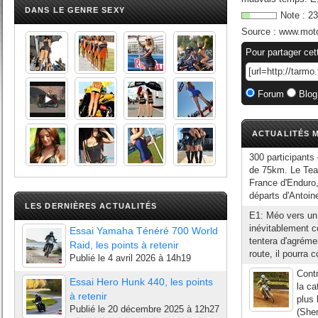
DANS LE GENRE SEXY
Note :
23
Source :
www.mot
Pour partager cet
Forum
Blog
ACTUALITÉS M
300 participants
de 75km. Le Team
France d'Enduro,
départs d'Antoin
LES DERNIÈRES ACTUALITÉS
E1: Méo vers un 
inévitablement c
Essai Yamaha Ténéré 700 World
tentera d'agrémen
Raid, les points à retenir
route, il pourra c
Publié le
4 avril 2026 à 14h19
Cont
Essai Hero Hunk 440, les points
la ca
à retenir
plus 
Publié le
20 décembre 2025 à 12h27
(Sher