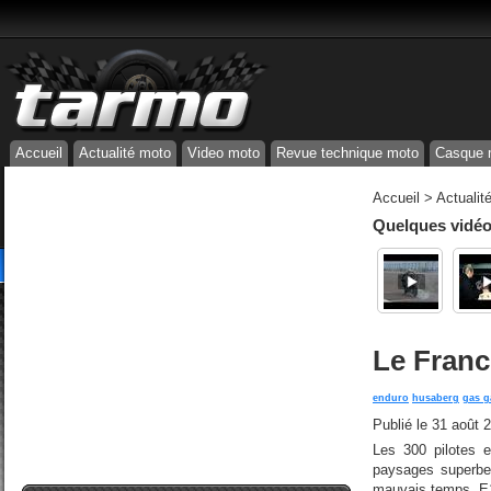
Accueil
Actualité moto
Video moto
Revue technique moto
Casque 
Accueil
>
Actualit
Quelques vidéos
Le Franc
enduro
husaberg
gas g
Publié le
31 août 
Les 300 pilotes 
paysages superbes 
mauvais temps. E1