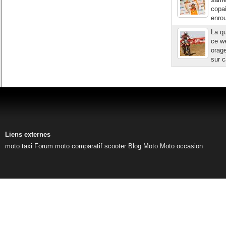
copai
enro
La q
ce w
orage
sur c
Liens externes
moto taxi
Forum moto
comparatif scooter
Blog Moto
Moto occasion