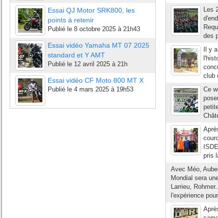
Les 2
Essai QJ Motor SRK800, les
d'end
points à retenir
Requi
Publié le
8 octobre 2025 à 21h43
des p
Essai vidéo Yamaha MT 07 2025
Il y 
standard et Y AMT
l'his
Publié le
12 avril 2025 à 21h
concu
club 
Essai vidéo CF Moto 800 MT X
Publié le
4 mars 2025 à 19h53
Ce w
poser
petit
Châte
Aprè
couro
ISDE
pris 
Avec Méo, Aubert
Mondial sera une 
Larrieu, Rohmer..
l'expérience pour
Aprè
samed