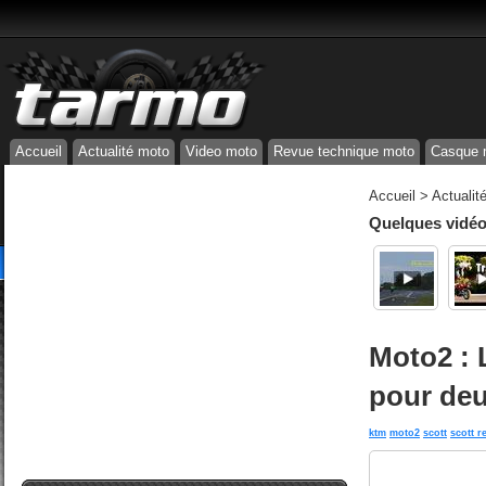
Accueil
Actualité moto
Video moto
Revue technique moto
Casque 
Accueil
>
Actualit
Quelques vidéos
Moto2 : 
pour de
ktm
moto2
scott
scott r