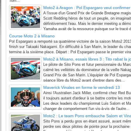
Tom...
Moto2 à Aragon : Pol Espargaro veut confirme
A l'issue d'un Grand Prix de Grande Bretagne magis
Scott Redding héros de tout un peuple, on imaginai
définitivement l'eau. Mais le dernier meeting a démon
Yamaha avait de la ressource puisque sur le tracé d
Course Moto 2 à Misano
Pol Espargaro a remporté sa quatrième victoire de la saison Moto2 201
finish sur Takaaki Nakagami. En difficulté à San Marin, le leader du ch
termine à la sixième place. Départ : Pol Espargaro passe le premier vir
Moto2 à Misano, essais libres 3 : Tito rabat la
Le pilote de Sito Pons et futur pensionnaire du Ma
calmé les velléités du dominateur de la veille Naka
Grand Prix de San Marin. L'équipier de Pol Espargaro
séance libre du Moto2 avant d'entrer dans des...
Maverick Vinales en forme le vendredi 13
Ainsi l'Australien Jack Miller, confirmé chez Red Bu
il toujours autant d'ardeur à se battre contre les m
Les deux leaders du championnat Luis Salom et Mave
changer de comportement l'un vis-à-vis de l'autre...
Moto2 : Le team Pons embauche Salom et Vina
Sito Pons a perdu gros en étant assuré, avant même
perdre ses deux pilotes de pointe pour la prochain