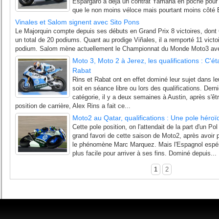
Espargaro a déjà un contrat Yamaha en poche pour 
que le non moins véloce mais pourtant moins côté E
Vinales et Salom signent avec Sito Pons
Le Majorquin compte depuis ses débuts en Grand Prix 8 victoires, dont
un total de 20 podiums. Quant au prodige Viñales, il a remporté 11 victoir
podium. Salom mène actuellement le Championnat du Monde Moto3 avec
Moto 3, Moto 2 à Jerez, les qualifications : C'ét
Rabat
Rins et Rabat ont en effet dominé leur sujet dans l
soit en séance libre ou lors des qualifications. Dern
catégorie, il y a deux semaines à Austin, après s'ê
position de carrière, Alex Rins a fait ce...
Moto2 au Qatar, qualifications : Une pole héro
Cette pole position, on l'attendait de la part d'un 
grand favori de cette saison de Moto2, après avoir p
le phénomène Marc Marquez. Mais l'Espagnol espér
plus facile pour arriver à ses fins. Dominé depuis...
1
2