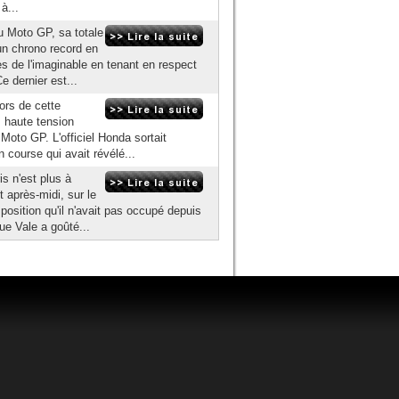
à...
u Moto GP, sa totale
un chrono record en
es de l'imaginable en tenant en respect
 dernier est...
ors de cette
s haute tension
n Moto GP. L'officiel Honda sortait
n course qui avait révélé...
is n'est plus à
 après-midi, sur le
osition qu'il n'avait pas occupé depuis
e Vale a goûté...