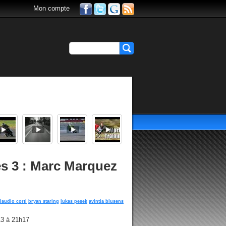
Mon compte
es 3 : Marc Marquez
laudio corti
bryan staring
lukas pesek
avintia blusens
13 à 21h17