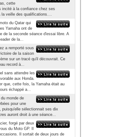
as, cette
s incité à la confiance chez ses
a veille des qualifications....
 moto du Qatar qui
 les Yamaha ont de
sue de la seconde séance d'essai libre. A
leader de la...
uez a remporté sous
ctoire de la saison
me sur un tracé qu'il découvrait. Ce
eau record à...
l sans attendre les
favorable aux Honda.
 que, cette fois, la Yamaha était au
jours échappé a...
t du monde de
urbées pour une
, puisqu'elle sélectionnait ses dix
tres auront droit à une séance...
acier, forgé par deux
vous du Moto GP. Il
 occasions. Il sortait de deux jours de