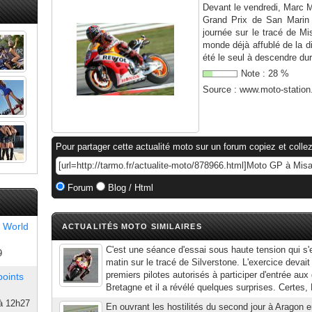
Devant le vendredi, Marc 
Grand Prix de San Mari
journée sur le tracé de M
monde déjà affublé de la di
été le seul à descendre dur
Note :
28
%
Source :
www.moto-statio
Pour partager cette actualité moto sur un forum copiez et collez
Forum
Blog / Html
 World
ACTUALITÉS MOTO SIMILAIRES
C'est une séance d'essai sous haute tension qui s'
9
matin sur le tracé de Silverstone. L'exercice devait
premiers pilotes autorisés à participer d'entrée au
points
Bretagne et il a révélé quelques surprises. Certes,
à 12h27
En ouvrant les hostilités du second jour à Aragon e