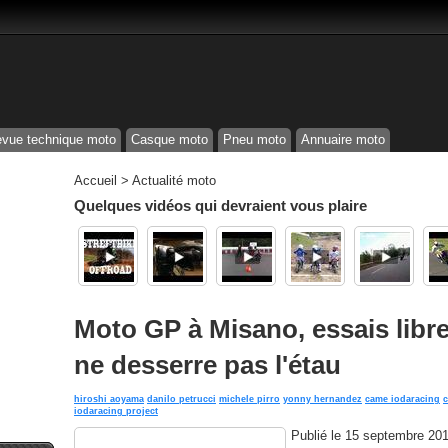
vue technique moto
Casque moto
Pneu moto
Annuaire moto
Accueil
>
Actualité moto
Quelques vidéos qui devraient vous plaire
Moto GP à Misano, essais libr
ne desserre pas l'étau
hiroshi aoyama
danilo petrucci
michele pirro
yonny hernandez
came iodaracing
c
iodaracing project
Publié le
15 septembre 20