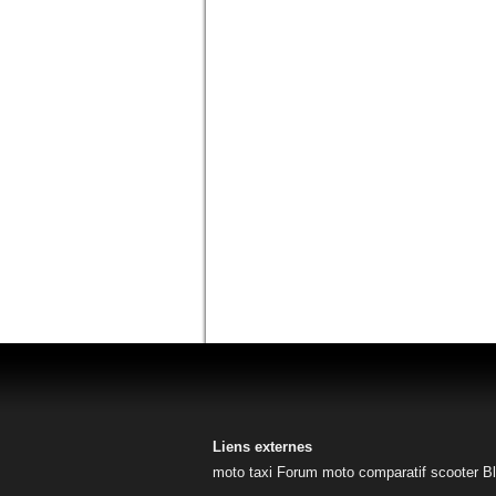
Liens externes
moto taxi
Forum moto
comparatif scooter
B