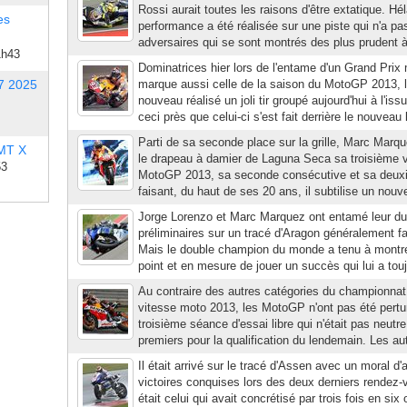
Rossi aurait toutes les raisons d'être extatique. Hél
es
performance a été réalisée sur une piste qui n'a pa
adversaires qui se sont montrés des plus prudent à l
1h43
Dominatrices hier lors de l'entame d'un Grand Prix
7 2025
marque aussi celle de la saison du MotoGP 2013,
nouveau réalisé un joli tir groupé aujourd'hui à l'is
ceci près que celui-ci s'est fait derrière le nouveau 
Parti de sa seconde place sur la grille, Marc Marq
 MT X
le drapeau à damier de Laguna Seca sa troisième vi
53
MotoGP 2013, sa seconde consécutive et sa deuxiè
faisant, du haut de ses 20 ans, il subtilise un nouv
Jorge Lorenzo et Marc Marquez ont entamé leur due
préliminaires sur un tracé d'Aragon généralement 
Mais le double champion du monde a tenu à montrer
point et en mesure de jouer un succès qui lui a tou
Au contraire des autres catégories du championna
vitesse moto 2013, les MotoGP n'ont pas été pert
troisième séance d'essai libre qui n'était pas neutre
premiers pour la qualification du lendemain. Les au
Il était arrivé sur le tracé d'Assen avec un moral d'
victoires conquises lors des deux derniers rendez-
était celui qui avait concrétisé par trois fois en six