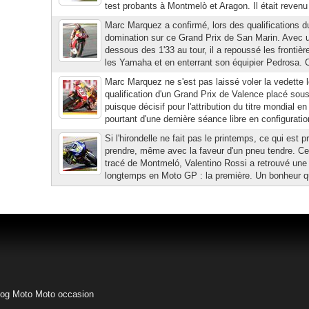
test probants à Montmelò et Aragon. Il était revenu 
Marc Marquez a confirmé, lors des qualifications d
domination sur ce Grand Prix de San Marin. Avec 
dessous des 1'33 au tour, il a repoussé les frontièr
les Yamaha et en enterrant son équipier Pedrosa. Ce
Marc Marquez ne s'est pas laissé voler la vedette l
qualification d'un Grand Prix de Valence placé sou
puisque décisif pour l'attribution du titre mondial e
pourtant d'une dernière séance libre en configuratio
Si l'hirondelle ne fait pas le printemps, ce qui est pr
prendre, même avec la faveur d'un pneu tendre. Cet
tracé de Montmeló, Valentino Rossi a retrouvé une p
longtemps en Moto GP : la première. Un bonheur qu
log Moto
Moto occasion