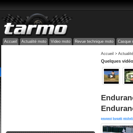
Accueil
Actualité moto
Video moto
Revue technique moto
Casque 
Accueil
>
Actualit
Quelques vidéos
Enduranc
Enduranc
peugeot
bugatti
michel