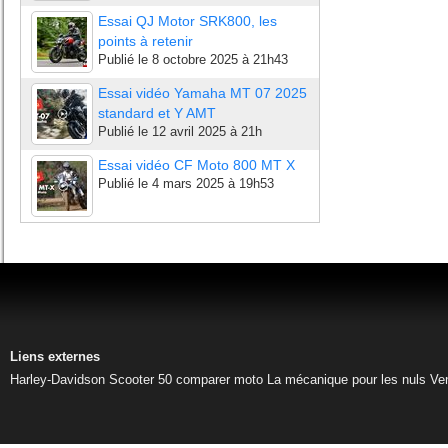
Essai QJ Motor SRK800, les
points à retenir
Publié le
8 octobre 2025 à 21h43
Essai vidéo Yamaha MT 07 2025
standard et Y AMT
Publié le
12 avril 2025 à 21h
Essai vidéo CF Moto 800 MT X
Publié le
4 mars 2025 à 19h53
Liens externes
Harley-Davidson
Scooter 50
comparer moto
La mécanique pour les nuls
Ve