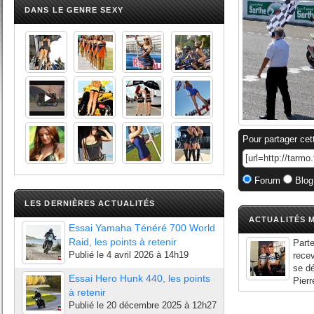
DANS LE GENRE SEXY
Pour partager cet
Forum
Blog
LES DERNIÈRES ACTUALITÉS
ACTUALITÉS M
Essai Yamaha Ténéré 700 World
Raid, les points à retenir
Part
Publié le
4 avril 2026 à 14h19
recev
se d
Essai Hero Hunk 440, les points
Pierr
à retenir
Publié le
20 décembre 2025 à 12h27