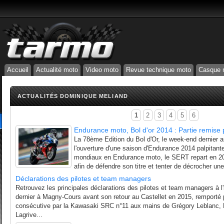
Accueil
Actualité moto
Video moto
Revue technique moto
Casque 
ACTUALITÉS DOMINIQUE MELIAND
1
2
3
4
5
6
Endurance moto, Bol d'or 2014 : Partie remise
La 78ème Edition du Bol d'Or, le week-end dernier a
l'ouverture d'une saison d'Endurance 2014 palpitante.
mondiaux en Endurance moto, le SERT repart en 20
afin de défendre son titre et tenter de décrocher u
Déclarations des pilotes et team managers
Retrouvez les principales déclarations des pilotes et team managers à l'
dernier à Magny-Cours avant son retour au Castellet en 2015, remporté p
consécutive par la Kawasaki SRC n°11 aux mains de Grégory Leblanc, 
Lagrive...