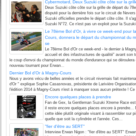
Cybermotard, Deux Suzuki côte côte sur la gril
Deux Suzuki côte côte sur la grille de départ du 78e
disputé pour la dernière fois sur le circuit de Neve
Suzuki officielles prendre le départ côte côte. Il s'a
Suzuki N°72. Ce n'est pas un exploit pour la Suzuki.
Le 78ème Bol d'Or, à vivre ce week-end pour la
Cours, donnera le départ du championnat du 
se
Le 78ème Bol d'Or ce week-end - le dernier à Magny
accueil et des infastructures de qualité" avant son t
le coup d'envoi du championnat du monde d'endurance qui se déroulera 
nouveau tournant pour Erwan...
Dernier Bol d'Or à Magny-Cours
Nous y avons vécu de belles années et le circuit nivernais fait maintenant
d'Or " explique Sophie Casasnovas, présidente de Larivière Organisatio
l'édition 2014 à Magny-Cours n'est à manquer sous aucun prétexte ! Ce se
Encore quelques places à prendre
Fan de Gex, la Gentleman Suzuki Xtreme Race est f
il reste encore quelques places encore à prendre...
cette idée plutôt originale visant à rassembler sur 
quelle que soit la cylindrée et l'année. Ces...
"fier d'être au SERT"
Interview Erwan Nigon : "fier d'être au SERT" Erw