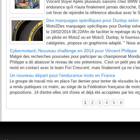
Vincent Boyer Après plusieurs saisons chez BMW à 
endurance qu'il n'aura finalement jamais décroché, 
cet hiver de rejoindre la référence absolue avec le 
Des marquages spécifiques pour Dunlop selon 
Moto2Des marquages spécifiques pour Dunlop selon 
le 19/02/2014 06:22Afin de faciliter le repérage du 
un pilote en Moto2 ou en Moto3, Dunlop, le fourniss
catégories, propose un graphisme adapté. " Nous a
Cybermotard, Nouveau challenge en 2014 pour Vincent Philippe
Malgré des recherches poussées pour participer au championnat Mondia
Philippe a dû abaisser le niveau de ses prétentions. C'est un petit peu dé
resté en contact avec le team Fixi Crescent, mais finalement ça ne c'est
Un nouveau départ pour l'endurance moto en France
Le groupe de travail mis en place l'an dernier pour tenter de résoudre la
a rendu publiques ce matin, au siège de la Fédération française de mot
propositions. 14 d'entre elles ont d'ores et déjà été acceptées par les or
1
2
3
4
5
6